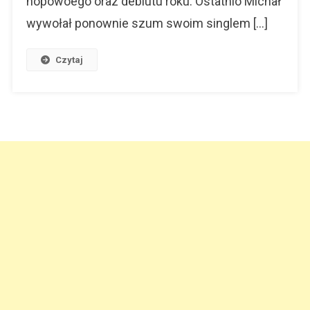
hopowoego oraz debiutu roku. Ostatnio Michał
wywołał ponownie szum swoim singlem […]
Czytaj