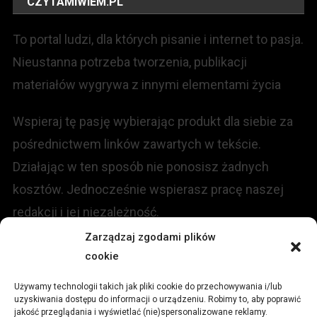
CZYTAMIWIEM.PL
To portal ludzi, dla których pisanie i internet to pasja.
Nieustanna potrzeba tworzenia, publikacji
materiałów wygrywa z innymi elementami życia
Wspieraj tę pasję wybierając produkt dla siebie za
pośrednictwem linków zawartych w tekście.
Działając w ten sposób nie ponosisz żadnych
kosztów. Jednocześnie wspierasz pracę naszej
redakcji i jej niezależność.
Zarządzaj zgodami plików
cookie
KONTAKT
Używamy technologii takich jak pliki cookie do przechowywania i/lub
Redakcja portalu:
uzyskiwania dostępu do informacji o urządzeniu. Robimy to, aby poprawić
jakość przeglądania i wyświetlać (nie)spersonalizowane reklamy.