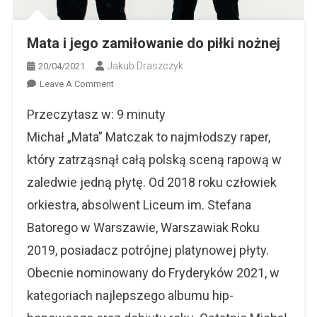
Mata i jego zamiłowanie do piłki nożnej
Jakub Draszczyk
20/04/2021
On
Leave A Comment
Mata
Przeczytasz w:
9
minuty
I
Jego
Michał „Mata” Matczak to najmłodszy raper,
Zamiłowanie
który zatrząsnął całą polską sceną rapową w
Do
zaledwie jedną płytę. Od 2018 roku człowiek
Piłki
Nożnej
orkiestra, absolwent Liceum im. Stefana
Batorego w Warszawie, Warszawiak Roku
2019, posiadacz potrójnej platynowej płyty.
Obecnie nominowany do Fryderyków 2021, w
kategoriach najlepszego albumu hip-