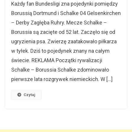
Borussia.
Każdy fan Bundesligi zna pojedynki pomiędzy
Revierderby
Borussią Dortmund i Schalke 04 Gelsenkirchen
W
– Derby Zagłęba Ruhry. Mecze Schalke –
Zagłębie
Ruhry.
Borussia są zacięte od 52 lat. Zaczęło się od
ugryzienia psa. Zwierzę zaatakowało piłkarza
w tyłek. Dziś to pojedynek znany na całym
świecie. REKLAMA Początki rywalizacji
Schalke – Borussia Schalke zdominowało
pierwsze lata rozgrywek niemieckich. W […]
Czytaj