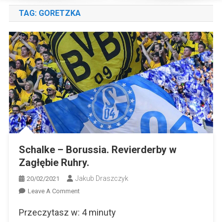
TAG:
GORETZKA
Schalke – Borussia. Revierderby w
Zagłębie Ruhry.
Jakub Draszczyk
20/02/2021
On
Leave A Comment
Schalke
Przeczytasz w:
4
minuty
–