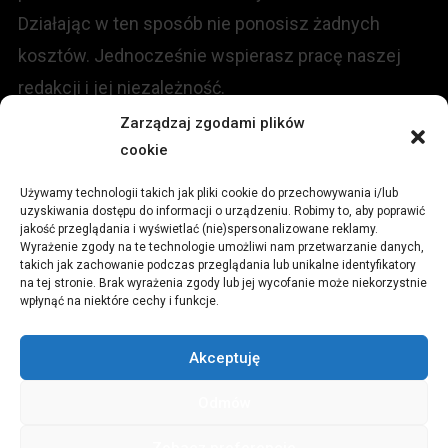
Działając w ten sposób nie ponosisz żadnych
kosztów. Jednocześnie wspierasz pracę naszej
redakcji i jej niezależność.
Zarządzaj zgodami plików
KONTAKT
cookie
Używamy technologii takich jak pliki cookie do przechowywania i/lub
Redakcja portalu:
uzyskiwania dostępu do informacji o urządzeniu. Robimy to, aby poprawić
jakość przeglądania i wyświetlać (nie)spersonalizowane reklamy.
Wyrażenie zgody na te technologie umożliwi nam przetwarzanie danych,
ul.
Stara 13, 42-600 Tarnowskie Góry
takich jak zachowanie podczas przeglądania lub unikalne identyfikatory
na tej stronie. Brak wyrażenia zgody lub jej wycofanie może niekorzystnie
wpłynąć na niektóre cechy i funkcje.
TEL:
+48 509 547 822
Akceptuję
Email:
redakcja@czytamiwiem.pl
Odmów
Reklama:
biuro@czytamiwiem.pl
Zobacz preferencje