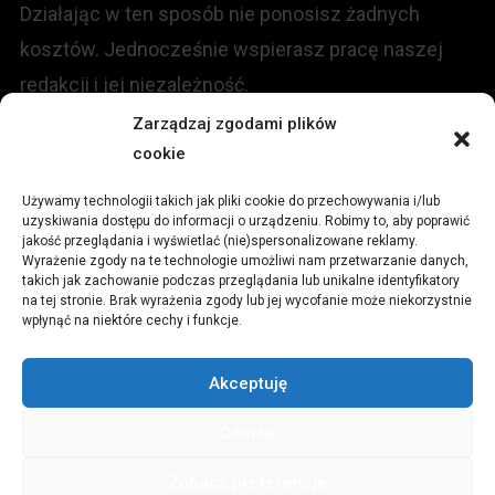
Działając w ten sposób nie ponosisz żadnych
kosztów. Jednocześnie wspierasz pracę naszej
redakcji i jej niezależność.
Zarządzaj zgodami plików
cookie
KONTAKT
Używamy technologii takich jak pliki cookie do przechowywania i/lub
Redakcja portalu:
uzyskiwania dostępu do informacji o urządzeniu. Robimy to, aby poprawić
jakość przeglądania i wyświetlać (nie)spersonalizowane reklamy.
Wyrażenie zgody na te technologie umożliwi nam przetwarzanie danych,
ul.
Stara 13, 42-600 Tarnowskie Góry
takich jak zachowanie podczas przeglądania lub unikalne identyfikatory
na tej stronie. Brak wyrażenia zgody lub jej wycofanie może niekorzystnie
wpłynąć na niektóre cechy i funkcje.
TEL:
+48 509 547 822
Akceptuję
Email:
redakcja@czytamiwiem.pl
Odmów
Reklama:
biuro@czytamiwiem.pl
Zobacz preferencje