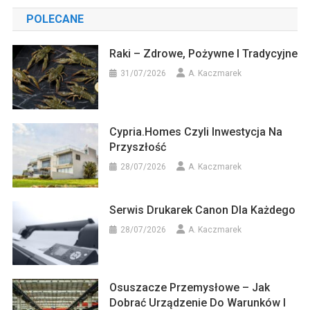
POLECANE
Raki – Zdrowe, Pożywne I Tradycyjne
31/07/2026
A. Kaczmarek
Cypria.homes Czyli Inwestycja Na
Przyszłość
28/07/2026
A. Kaczmarek
Serwis Drukarek Canon Dla Każdego
28/07/2026
A. Kaczmarek
Osuszacze Przemysłowe – Jak
Dobrać Urządzenie Do Warunków I