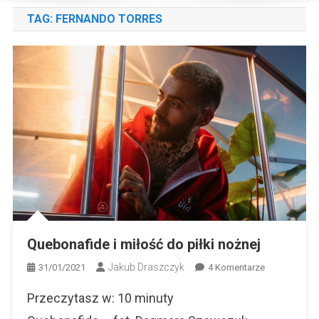
TAG:
FERNANDO TORRES
Quebonafide i miłość do piłki nożnej
Jakub Draszczyk
Do
31/01/2021
4 Komentarze
Quebonafide
Przeczytasz w:
10
minuty
I
Miłość