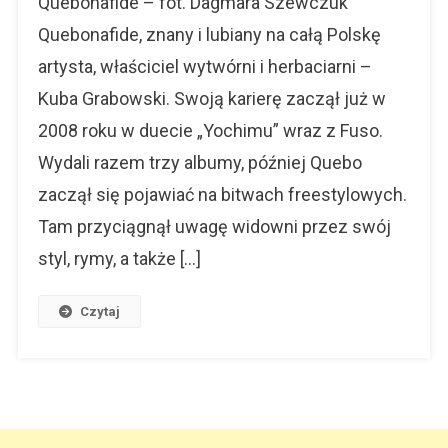
Quebonafide – fot. Dagmara Szewczuk
Do
Quebonafide, znany i lubiany na całą Polskę
Piłki
artysta, właściciel wytwórni i herbaciarni –
Nożnej
Kuba Grabowski. Swoją karierę zaczął już w
2008 roku w duecie „Yochimu” wraz z Fuso.
Wydali razem trzy albumy, później Quebo
zaczął się pojawiać na bitwach freestylowych.
Tam przyciągnął uwagę widowni przez swój
styl, rymy, a także […]
Czytaj