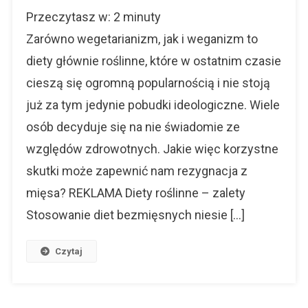
Diety
Przeczytasz w:
2
minuty
Roślinne
–
Zarówno wegetarianizm, jak i weganizm to
Z
diety głównie roślinne, które w ostatnim czasie
Czym
cieszą się ogromną popularnością i nie stoją
To
Się
już za tym jedynie pobudki ideologiczne. Wiele
Je?
osób decyduje się na nie świadomie ze
względów zdrowotnych. Jakie więc korzystne
skutki może zapewnić nam rezygnacja z
mięsa? REKLAMA Diety roślinne – zalety
Stosowanie diet bezmięsnych niesie […]
Czytaj