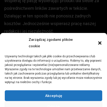
Wspieraj tę pasję wybierając produkt dla siebie za
pośrednictwem linków zawartych w tekście.
Działając w ten sposób nie ponosisz żadnych
kosztów. Jednocześnie wspierasz pracę naszej
redakcji i jej niezależność.
Zarządzaj zgodami plików
KONTAKT
cookie
Używamy technologii takich jak pliki cookie do przechowywania i/lub
Redakcja portalu:
uzyskiwania dostępu do informacji o urządzeniu. Robimy to, aby poprawić
jakość przeglądania i wyświetlać (nie)spersonalizowane reklamy.
Wyrażenie zgody na te technologie umożliwi nam przetwarzanie danych,
ul.
Stara 13, 42-600 Tarnowskie Góry
takich jak zachowanie podczas przeglądania lub unikalne identyfikatory
na tej stronie. Brak wyrażenia zgody lub jej wycofanie może niekorzystnie
wpłynąć na niektóre cechy i funkcje.
TEL:
+48 509 547 822
Akceptuję
Email:
redakcja@czytamiwiem.pl
Odmów