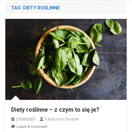
TAG:
DIETY ROŚLINNE
Diety roślinne – z czym to się je?
Katarzyna Świątek
27/03/2021
On
Leave A Comment