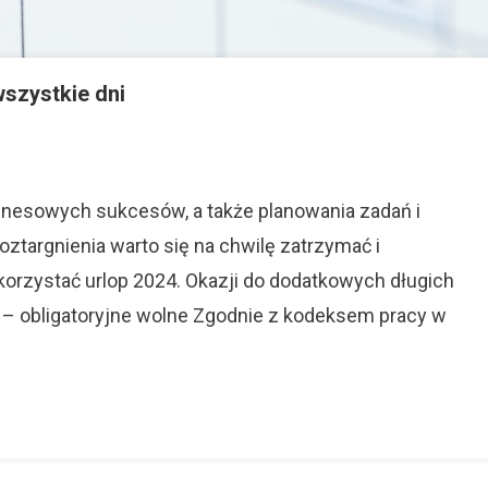
wszystkie dni
On
Urlop
2024.
Optymalnie
nesowych sukcesów, a także planowania zadań i
Wykorzystaj
ztargnienia warto się na chwilę zatrzymać i
Wszystkie
korzystać urlop 2024. Okazji do dodatkowych długich
Dni
 – obligatoryjne wolne Zgodnie z kodeksem pracy w