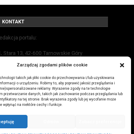
KONTAKT
edakcja portalu:
l.
Stara 13, 42-600 Tarnowskie Góry
Zarządzaj zgodami plików cookie
EL:
+48 509 547 822
hnologii takich jak pliki cookie do przechowywania i/lub uzyskiwania
nformacji o urządzeniu. Robimy to, aby poprawić jakość przeglądania i
mail:
redakcja@czytamiwiem.pl
(nie)spersonalizowane reklamy. Wyrażenie zgody na te technologie
m przetwarzanie danych, takich jak zachowanie podczas przeglądania lub
eklama:
biuro@czytamiwiem.pl
ntyfikatory na tej stronie. Brak wyrażenia zgody lub jej wycofanie może
e wpłynąć na niektóre cechy i funkcje.
ceptuję
Odmów
Zobacz preferencje