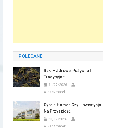
POLECANE
Raki – Zdrowe, Pożywne I
Tradycyjne
31/07/2026
A. Kaczmarek
Cypria.homes Czyli Inwestycja
Na Przyszłość
28/07/2026
A. Kaczmarek