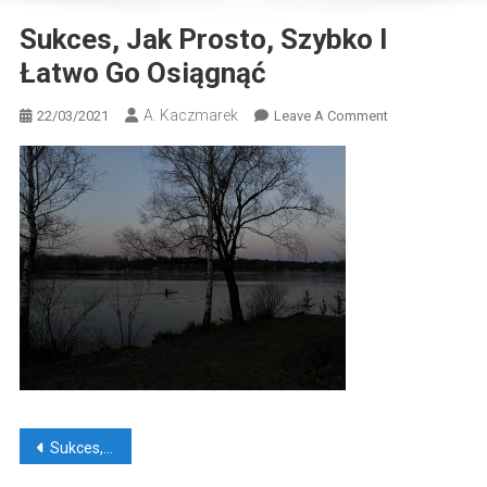
Sukces, Jak Prosto, Szybko I
Łatwo Go Osiągnąć
A. Kaczmarek
On
22/03/2021
Leave A Comment
Sukces,
Jak
Prosto,
Szybko
I
Łatwo
Go
Osiągnąć
Nawigacja
Sukces, jak prosto, szybko i łatwo go osiągnąć?