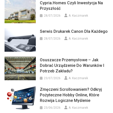
Cypria.homes Czyli Inwestycja Na
Przyszłość
28/07/2026
A. Kaczmarek
Serwis Drukarek Canon Dla Każdego
28/07/2026
A. Kaczmarek
Osuszacze Przemysłowe – Jak
Dobrać Urządzenie Do Warunków I
Potrzeb Zakładu?
23/07/2026
A. Kaczmarek
Zmęczeni Scrollowaniem? Odkryj
Pożyteczne Hobby Online, Które
Rozwija Logiczne Myślenie
23/06/2026
A. Kaczmarek