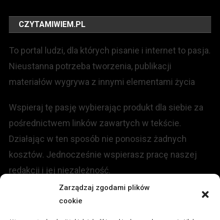
CZYTAMIWIEM.PL
To portal ludzi, dla których pisanie i internet to pasja.
Nieustanna potrzeba tworzenia, publikacji
materiałów wygrywa z innymi elementami życia
Wspieraj tę pasję wybierając produkt dla siebie za
pośrednictwem linków zawartych w tekście.
Działając w ten sposób nie ponosisz żadnych
kosztów. Jednocześnie wspierasz pracę naszej
redakcji i jej niezależność.
Zarządzaj zgodami plików
KONTAKT
cookie