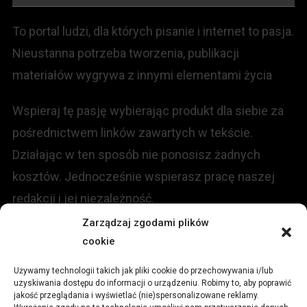
To portal ludzi, dla których pisanie i internet to pasja.
Nieustanna potrzeba tworzenia, publikacji
materiałów wygrywa z innymi elementami życia
Wspieraj tę pasję wybierając produkt dla siebie za
pośrednictwem linków zawartych w tekście.
Działając w ten sposób nie ponosisz żadnych
kosztów. Jednocześnie wspierasz pracę naszej
redakcji i jej niezależność.
Zarządzaj zgodami plików
KONTAKT
cookie
Używamy technologii takich jak pliki cookie do przechowywania i/lub
Redakcja portalu:
uzyskiwania dostępu do informacji o urządzeniu. Robimy to, aby poprawić
jakość przeglądania i wyświetlać (nie)spersonalizowane reklamy.