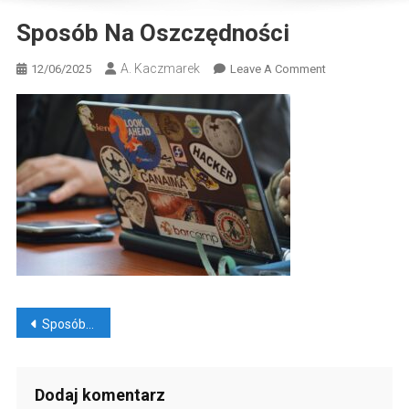
Sposób Na Oszczędności
A. Kaczmarek
On
12/06/2025
Leave A Comment
Sposób
Na
Oszczędności
Nawigacja
Sposób na oszczędności i rozwój w firmie
wpisu
Dodaj komentarz