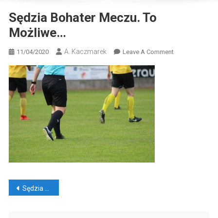
Sędzia Bohater Meczu. To
Możliwe…
A. Kaczmarek
On
11/04/2020
Leave A Comment
Sędzia
Bohater
Meczu.
To
Możliwe…
Nawigacja
Sędzia – bohater meczu? To możliwe…
wpisu