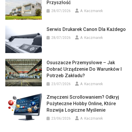
Przyszłość
28/07/2026
A. Kaczmarek
Serwis Drukarek Canon Dla Każdego
28/07/2026
A. Kaczmarek
Osuszacze Przemysłowe – Jak
Dobrać Urządzenie Do Warunków I
Potrzeb Zakładu?
23/07/2026
A. Kaczmarek
Zmęczeni Scrollowaniem? Odkryj
Pożyteczne Hobby Online, Które
Rozwija Logiczne Myślenie
23/06/2026
A. Kaczmarek