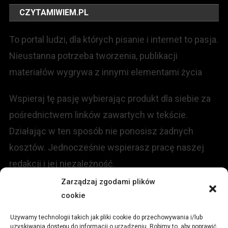
CZYTAMIWIEM.PL
To portal ludzi, dla których pisanie i internet to pasja.
Nieustanna potrzeba tworzenia, publikacji
materiałów wygrywa z innymi elementami życia
Wspieraj tę pasję wybierając produkt dla siebie za
pośrednictwem linków zawartych w tekście.
Działając w ten sposób nie ponosisz żadnych
kosztów. Jednocześnie wspierasz pracę naszej
redakcji i jej niezależność.
Zarządzaj zgodami plików
KONTAKT
cookie
Używamy technologii takich jak pliki cookie do przechowywania i/lub
Redakcja portalu:
uzyskiwania dostępu do informacji o urządzeniu. Robimy to, aby poprawić