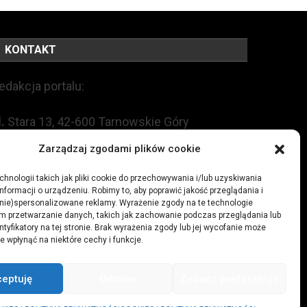
KONTAKT
edakcja portalu:
l.
Stara 13, 42-600 Tarnowskie Góry
Zarządzaj zgodami plików cookie
EL:
+48 509 547 822
hnologii takich jak pliki cookie do przechowywania i/lub uzyskiwania
nformacji o urządzeniu. Robimy to, aby poprawić jakość przeglądania i
mail:
redakcja@czytamiwiem.pl
(nie)spersonalizowane reklamy. Wyrażenie zgody na te technologie
m przetwarzanie danych, takich jak zachowanie podczas przeglądania lub
eklama:
biuro@czytamiwiem.pl
ntyfikatory na tej stronie. Brak wyrażenia zgody lub jej wycofanie może
e wpłynąć na niektóre cechy i funkcje.
ceptuję
Odmów
Zobacz preferencje