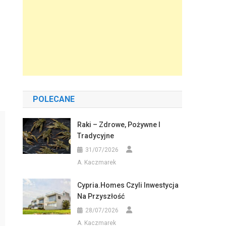
POLECANE
Raki – Zdrowe, Pożywne I
Tradycyjne
31/07/2026
A. Kaczmarek
Cypria.homes Czyli Inwestycja
Na Przyszłość
28/07/2026
A. Kaczmarek