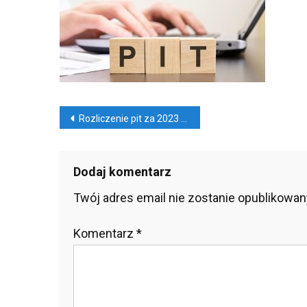
Pit
Za
202
Rok
Nawigacja
Rozliczenie pit za 2023 rok
wpisu
Dodaj komentarz
Twój adres email nie zostanie opublikowan
Komentarz
*