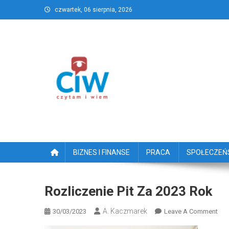
Skip
czwartek, 06 sierpnia, 2026
to
content
CzytamiWiem.pl – Najlep
Najlepszy portal dziennikarstwa obywatelski
BIZNES I FINANSE
PRACA
SPOŁECZE
Rozliczenie Pit Za 2023 Rok
A. Kaczmarek
On
30/03/2023
Leave A Comment
Roz