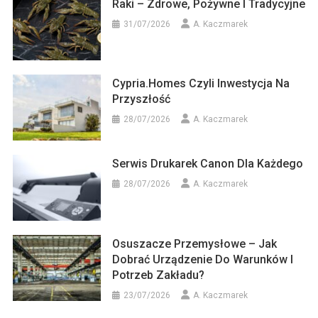
Raki – Zdrowe, Pożywne I Tradycyjne
31/07/2026
A. Kaczmarek
Cypria.homes Czyli Inwestycja Na
Przyszłość
28/07/2026
A. Kaczmarek
Serwis Drukarek Canon Dla Każdego
28/07/2026
A. Kaczmarek
Osuszacze Przemysłowe – Jak
Dobrać Urządzenie Do Warunków I
Potrzeb Zakładu?
23/07/2026
A. Kaczmarek