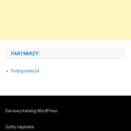
PARTNERZY:
Podhipoteke24
Darnowy katalog WordPress
Sufity napinane