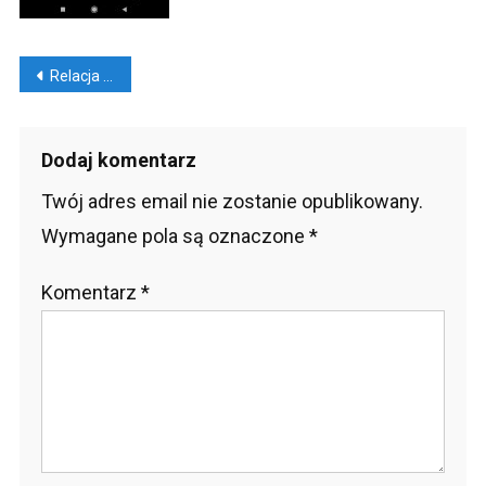
Nawigacja
Relacja na Instagramie. 10 pomysłów, aby zwiększyć zaangażowanie
wpisu
Dodaj komentarz
Twój adres email nie zostanie opublikowany.
Wymagane pola są oznaczone
*
Komentarz
*