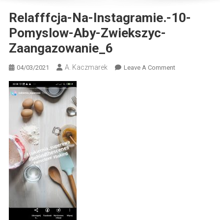
Relafffcja-Na-Instagramie.-10-
Pomyslow-Aby-Zwiekszyc-
Zaangazowanie_6
A. Kaczmarek
On
04/03/2021
Leave A Comment
Relafffcja-
Na-
Instagramie.-10
Pomyslow-
Aby-
Zwiekszyc-
Zaangazowanie