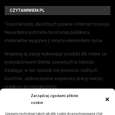
CZYTAMIWIEM.PL
To portal ludzi, dla których pisanie i internet to pasja.
Nieustanna potrzeba tworzenia, publikacji
materiałów wygrywa z innymi elementami życia
Wspieraj tę pasję wybierając produkt dla siebie za
pośrednictwem linków zawartych w tekście.
Działając w ten sposób nie ponosisz żadnych
kosztów. Jednocześnie wspierasz pracę naszej
redakcji i jej niezależność.
Zarządzaj zgodami plików
KONTAKT
cookie
Używamy technologii takich jak pliki cookie do przechowywania i/lub