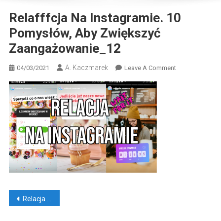
Relafffcja Na Instagramie. 10
Pomysłów, Aby Zwiększyć
Zaangażowanie_12
A. Kaczmarek
On
04/03/2021
Leave A Comment
Relafffcja
Na
Instagramie.
10
Pomysłów,
Aby
Zwiększyć
Zaangażowanie
Nawigacja
Relacja na Instagramie. 10 pomysłów, aby zwiększyć zaangażowanie
wpisu