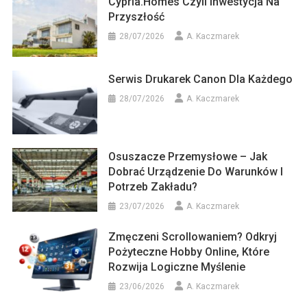
Cypria.homes Czyli Inwestycja Na
Przyszłość
28/07/2026
A. Kaczmarek
Serwis Drukarek Canon Dla Każdego
28/07/2026
A. Kaczmarek
Osuszacze Przemysłowe – Jak
Dobrać Urządzenie Do Warunków I
Potrzeb Zakładu?
23/07/2026
A. Kaczmarek
Zmęczeni Scrollowaniem? Odkryj
Pożyteczne Hobby Online, Które
Rozwija Logiczne Myślenie
23/06/2026
A. Kaczmarek