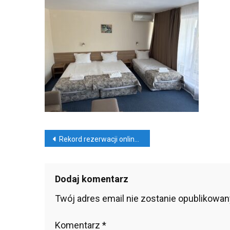
Rez
Onl
Prz
Pol
Nawigacja
Rekord rezerwacji online przez Polaków
wpisu
Dodaj komentarz
Twój adres email nie zostanie opublikowan
Komentarz
*