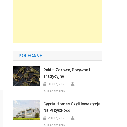
POLECANE
Raki – Zdrowe, Pożywne I
Tradycyjne
31/07/2026
A. Kaczmarek
Cypria.homes Czyli Inwestycja
Na Przyszłość
28/07/2026
A. Kaczmarek