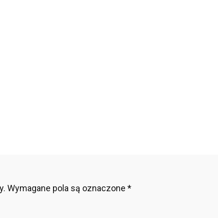
erwacji
ine
ez
aków
y.
Wymagane pola są oznaczone
*