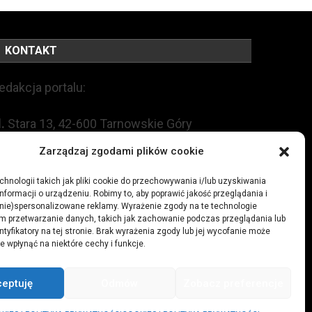
KONTAKT
edakcja portalu:
l.
Stara 13, 42-600 Tarnowskie Góry
Zarządzaj zgodami plików cookie
EL:
+48 509 547 822
hnologii takich jak pliki cookie do przechowywania i/lub uzyskiwania
nformacji o urządzeniu. Robimy to, aby poprawić jakość przeglądania i
mail:
redakcja@czytamiwiem.pl
(nie)spersonalizowane reklamy. Wyrażenie zgody na te technologie
m przetwarzanie danych, takich jak zachowanie podczas przeglądania lub
eklama:
biuro@czytamiwiem.pl
ntyfikatory na tej stronie. Brak wyrażenia zgody lub jej wycofanie może
e wpłynąć na niektóre cechy i funkcje.
ceptuję
Odmów
Zobacz preferencje