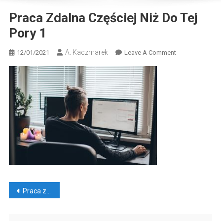
Praca Zdalna Częściej Niż Do Tej
Pory 1
A. Kaczmarek
On
12/01/2021
Leave A Comment
Praca
Zdalna
Częściej
Niż
Do
Tej
Pory
1
Nawigacja
Praca zdalna częściej niż do tej pory?
wpisu