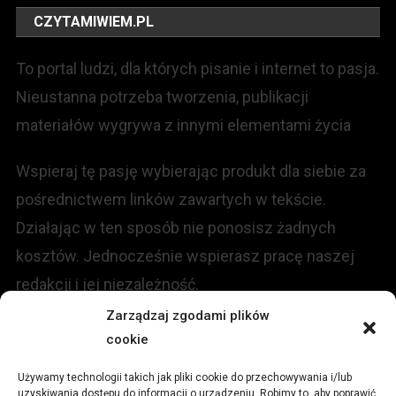
CZYTAMIWIEM.PL
To portal ludzi, dla których pisanie i internet to pasja.
Nieustanna potrzeba tworzenia, publikacji
materiałów wygrywa z innymi elementami życia
Wspieraj tę pasję wybierając produkt dla siebie za
pośrednictwem linków zawartych w tekście.
Działając w ten sposób nie ponosisz żadnych
kosztów. Jednocześnie wspierasz pracę naszej
redakcji i jej niezależność.
Zarządzaj zgodami plików
KONTAKT
cookie
Używamy technologii takich jak pliki cookie do przechowywania i/lub
Redakcja portalu:
uzyskiwania dostępu do informacji o urządzeniu. Robimy to, aby poprawić