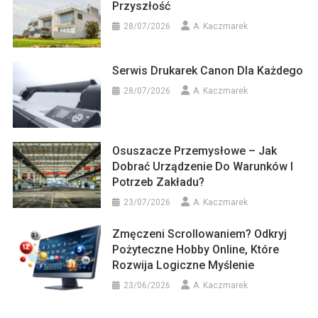
Przyszłość
28/07/2026
A. Kaczmarek
Serwis Drukarek Canon Dla Każdego
28/07/2026
A. Kaczmarek
Osuszacze Przemysłowe – Jak
Dobrać Urządzenie Do Warunków I
Potrzeb Zakładu?
23/07/2026
A. Kaczmarek
Zmęczeni Scrollowaniem? Odkryj
Pożyteczne Hobby Online, Które
Rozwija Logiczne Myślenie
23/06/2026
A. Kaczmarek