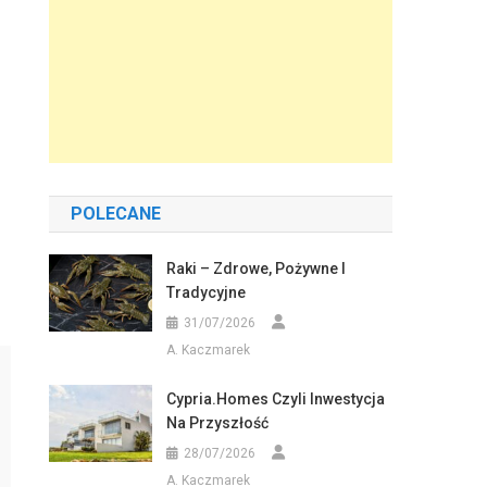
POLECANE
Raki – Zdrowe, Pożywne I
Tradycyjne
31/07/2026
A. Kaczmarek
Cypria.homes Czyli Inwestycja
Na Przyszłość
28/07/2026
A. Kaczmarek