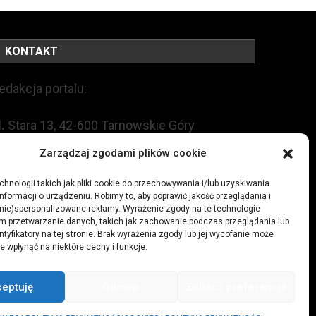
KONTAKT
edakcja portalu:
l.
Stara 13, 42-600 Tarnowskie Góry
Zarządzaj zgodami plików cookie
EL:
+48 509 547 822
hnologii takich jak pliki cookie do przechowywania i/lub uzyskiwania
nformacji o urządzeniu. Robimy to, aby poprawić jakość przeglądania i
mail:
redakcja@czytamiwiem.pl
(nie)spersonalizowane reklamy. Wyrażenie zgody na te technologie
m przetwarzanie danych, takich jak zachowanie podczas przeglądania lub
eklama:
biuro@czytamiwiem.pl
ntyfikatory na tej stronie. Brak wyrażenia zgody lub jej wycofanie może
e wpłynąć na niektóre cechy i funkcje.
ceptuję
Odmów
Zobacz preferencje