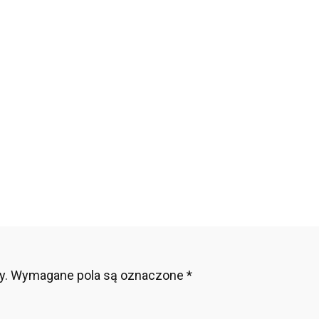
y
dkie
soby
y.
Wymagane pola są oznaczone
*