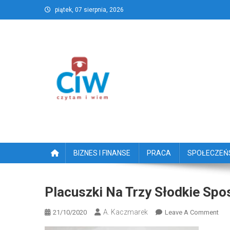
Skip
piątek, 07 sierpnia, 2026
to
content
CzytamiWiem.pl – Najlep
Najlepszy portal dziennikarstwa obywatelski
BIZNES I FINANSE
PRACA
SPOŁECZE
Placuszki Na Trzy Słodkie Sp
A. Kaczmarek
On
21/10/2020
Leave A Comment
Pla