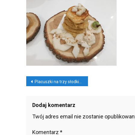
Na
Trz
Sło
Spo
Nawigacja
Placuszki na trzy słodkie sposoby
wpisu
Dodaj komentarz
Twój adres email nie zostanie opublikowan
Komentarz
*