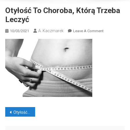
Otyłość To Choroba, Którą Trzeba
Leczyć
A. Kaczmarek
On
10/03/2021
Leave A Comment
Otyłość
To
Choroba,
Którą
Trzeba
Leczyć
Nawigacja
Otyłość to choroba, którą trzeba leczyć
wpisu