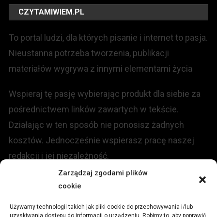
CZYTAMIWIEM.PL
To portal ludzi, dla których pisanie i internet to pasja.
Nieustanna potrzeba tworzenia, publikacji
materiałów wygrywa z innymi elementami życia
Wspieraj tę pasję wybierając produkt dla siebie za
pośrednictwem linków zawartych w tekście.
Działając w ten sposób nie ponosisz żadnych
kosztów. Jednocześnie wspierasz pracę naszej
redakcji i jej niezależność.
Zarządzaj zgodami plików
KONTAKT
cookie
Używamy technologii takich jak pliki cookie do przechowywania i/lub
Redakcja portalu:
uzyskiwania dostępu do informacji o urządzeniu. Robimy to, aby poprawić