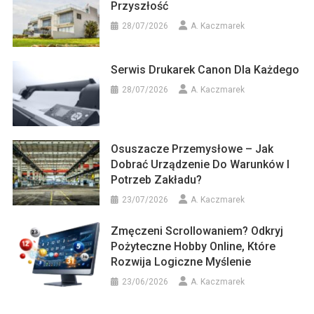
Przyszłość
28/07/2026
A. Kaczmarek
Serwis Drukarek Canon Dla Każdego
28/07/2026
A. Kaczmarek
Osuszacze Przemysłowe – Jak
Dobrać Urządzenie Do Warunków I
Potrzeb Zakładu?
23/07/2026
A. Kaczmarek
Zmęczeni Scrollowaniem? Odkryj
Pożyteczne Hobby Online, Które
Rozwija Logiczne Myślenie
23/06/2026
A. Kaczmarek