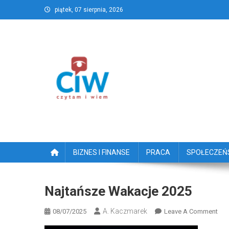
Skip
piątek, 07 sierpnia, 2026
to
content
CzytamiWiem.pl – Najlep
Najlepszy portal dziennikarstwa obywatelski
BIZNES I FINANSE
PRACA
SPOŁECZE
Najtańsze Wakacje 2025
A. Kaczmarek
On
08/07/2025
Leave A Comment
Naj