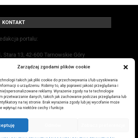
KONTAKT
edakcja portalu:
l.
Stara 13, 42-600 Tarnowskie Góry
Zarządzaj zgodami plików cookie
EL:
+48 509 547 822
hnologii takich jak pliki cookie do przechowywania i/lub uzyskiwania
nformacji o urządzeniu. Robimy to, aby poprawić jakość przeglądania i
mail:
redakcja@czytamiwiem.pl
(nie)spersonalizowane reklamy. Wyrażenie zgody na te technologie
m przetwarzanie danych, takich jak zachowanie podczas przeglądania lub
eklama:
biuro@czytamiwiem.pl
ntyfikatory na tej stronie. Brak wyrażenia zgody lub jej wycofanie może
e wpłynąć na niektóre cechy i funkcje.
ceptuję
Odmów
Zobacz preferencje