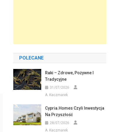
POLECANE
Raki – Zdrowe, Pożywne I
Tradycyjne
31/07/2026
A. Kaczmarek
Cypria.homes Czyli Inwestycja
Na Przyszłość
28/07/2026
A. Kaczmarek