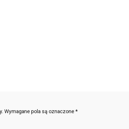
acje
5
y.
Wymagane pola są oznaczone
*