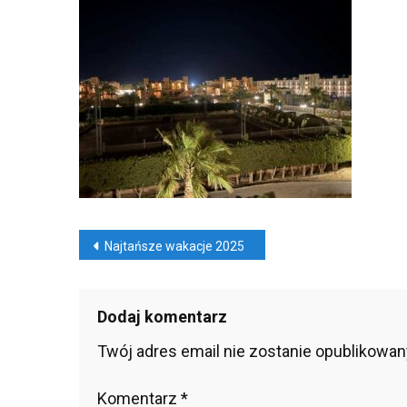
Wak
202
Nawigacja
Najtańsze wakacje 2025
wpisu
Dodaj komentarz
Twój adres email nie zostanie opublikowan
Komentarz
*