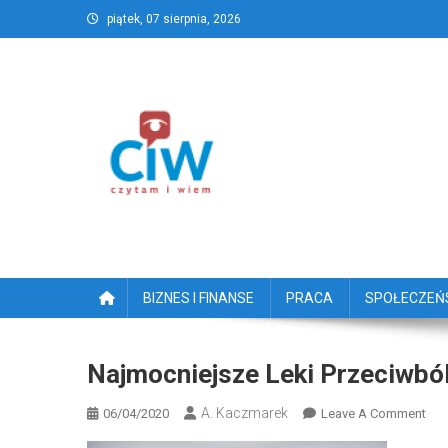
Skip
piątek, 07 sierpnia, 2026
to
content
CzytamiWiem.pl – Najlep
Najlepszy portal dziennikarstwa obywatelski
BIZNES I FINANSE
PRACA
SPOŁECZE
Najmocniejsze Leki Przeciwbó
A. Kaczmarek
On
06/04/2020
Leave A Comment
Naj