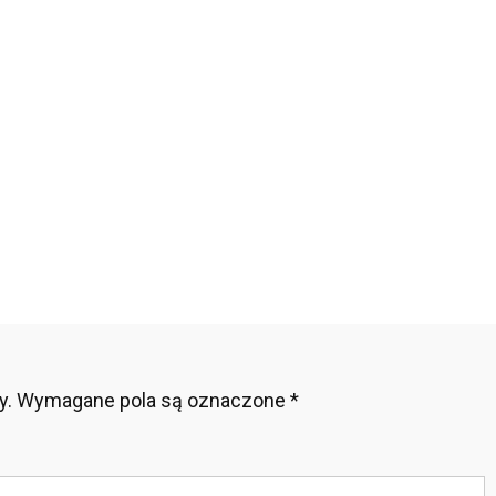
i
eciwbólowe
epty
y.
Wymagane pola są oznaczone
*