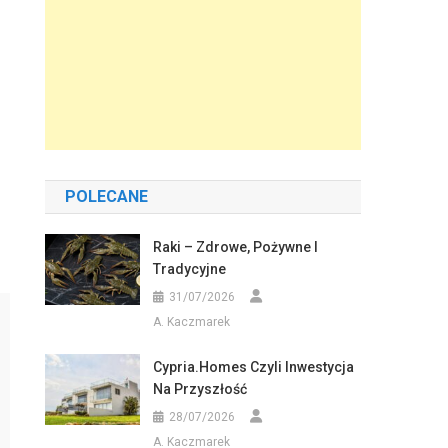
POLECANE
Raki – Zdrowe, Pożywne I
Tradycyjne
31/07/2026
A. Kaczmarek
Cypria.homes Czyli Inwestycja
Na Przyszłość
28/07/2026
A. Kaczmarek