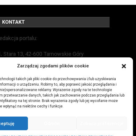
KONTAKT
edakcja portalu:
l.
Stara 13, 42-600 Tarnowskie Góry
Zarządzaj zgodami plików cookie
EL:
+48 509 547 822
hnologii takich jak pliki cookie do przechowywania i/lub uzyskiwania
nformacji o urządzeniu. Robimy to, aby poprawić jakość przeglądania i
mail:
redakcja@czytamiwiem.pl
(nie)spersonalizowane reklamy. Wyrażenie zgody na te technologie
m przetwarzanie danych, takich jak zachowanie podczas przeglądania lub
eklama:
biuro@czytamiwiem.pl
ntyfikatory na tej stronie. Brak wyrażenia zgody lub jej wycofanie może
e wpłynąć na niektóre cechy i funkcje.
ceptuję
Odmów
Zobacz preferencje