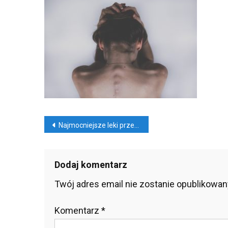
Lek
Prz
Bez
Rec
Nawigacja
Najmocniejsze leki przeciwbólowe bez recepty
wpisu
Dodaj komentarz
Twój adres email nie zostanie opublikowan
Komentarz
*