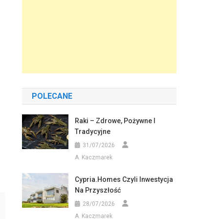
POLECANE
Raki – Zdrowe, Pożywne I
Tradycyjne
31/07/2026
A. Kaczmarek
Cypria.homes Czyli Inwestycja
Na Przyszłość
28/07/2026
A. Kaczmarek