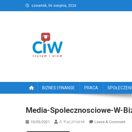
Skip
czwartek, 06 sierpnia, 2026
to
content
CzytamiWiem.pl – Najlep
Najlepszy portal dziennikarstwa obywatelski
BIZNES I FINANSE
PRACA
SPOŁECZE
Media-Spolecznosciowe-W-Bi
A. Kaczmarek
On
10/03/2021
Leave A Comment
Med