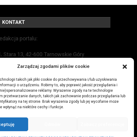
KONTAKT
edakcja portalu:
l.
Stara 13, 42-600 Tarnowskie Góry
Zarządzaj zgodami plików cookie
EL:
+48 509 547 822
hnologii takich jak pliki cookie do przechowywania i/lub uzyskiwania
nformacji o urządzeniu. Robimy to, aby poprawić jakość przeglądania i
mail:
redakcja@czytamiwiem.pl
(nie)spersonalizowane reklamy. Wyrażenie zgody na te technologie
m przetwarzanie danych, takich jak zachowanie podczas przeglądania lub
eklama:
biuro@czytamiwiem.pl
ntyfikatory na tej stronie. Brak wyrażenia zgody lub jej wycofanie może
e wpłynąć na niektóre cechy i funkcje.
ceptuję
Odmów
Zobacz preferencje