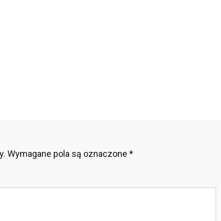
u
ych
metycznych
ach
y.
Wymagane pola są oznaczone
*