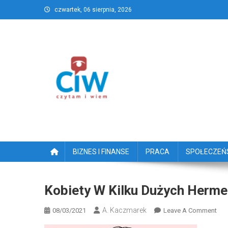
Skip
czwartek, 06 sierpnia, 2026
to
content
CzytamiWiem.pl – Najlep
Najlepszy portal dziennikarstwa obywatelski
BIZNES I FINANSE
PRACA
SPOŁECZE
Kobiety W Kilku Dużych Herm
A. Kaczmarek
On
08/03/2021
Leave A Comment
Kob