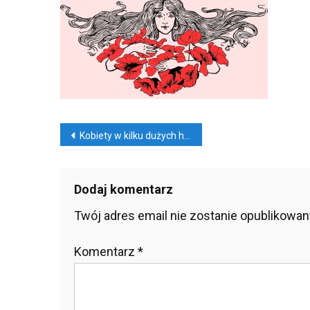
W
Kilk
Duż
Her
Wor
Nawigacja
Kobiety w kilku dużych hermetycznych worach
wpisu
Dodaj komentarz
Twój adres email nie zostanie opublikowan
Komentarz
*