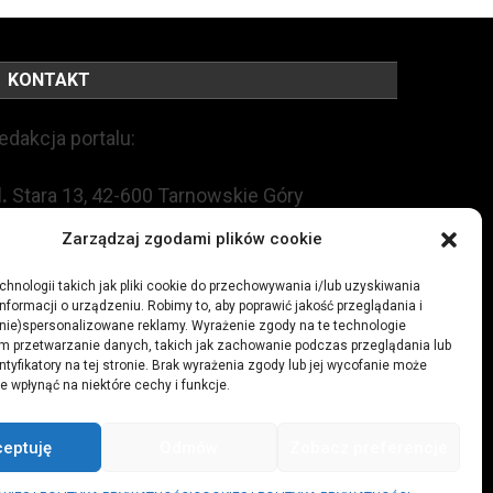
KONTAKT
edakcja portalu:
l.
Stara 13, 42-600 Tarnowskie Góry
Zarządzaj zgodami plików cookie
EL:
+48 509 547 822
hnologii takich jak pliki cookie do przechowywania i/lub uzyskiwania
nformacji o urządzeniu. Robimy to, aby poprawić jakość przeglądania i
mail:
redakcja@czytamiwiem.pl
(nie)spersonalizowane reklamy. Wyrażenie zgody na te technologie
m przetwarzanie danych, takich jak zachowanie podczas przeglądania lub
eklama:
biuro@czytamiwiem.pl
ntyfikatory na tej stronie. Brak wyrażenia zgody lub jej wycofanie może
e wpłynąć na niektóre cechy i funkcje.
ceptuję
Odmów
Zobacz preferencje