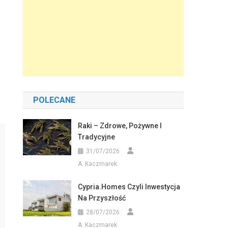
POLECANE
Raki – Zdrowe, Pożywne I
Tradycyjne
31/07/2026
A. Kaczmarek
Cypria.homes Czyli Inwestycja
Na Przyszłość
28/07/2026
A. Kaczmarek