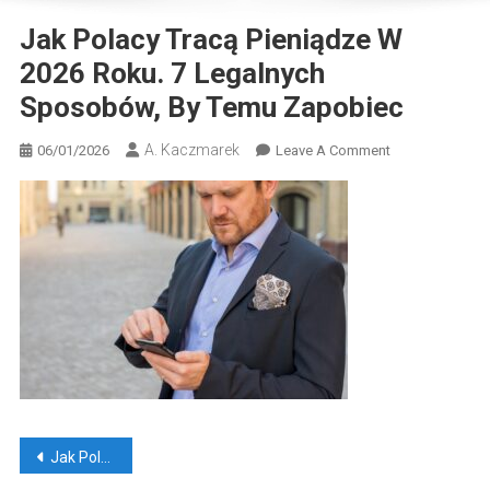
Jak Polacy Tracą Pieniądze W
2026 Roku. 7 Legalnych
Sposobów, By Temu Zapobiec
A. Kaczmarek
On
06/01/2026
Leave A Comment
Jak
Polacy
Tracą
Pieniądze
W
2026
Roku.
7
Legalnych
Sposobów,
By
Nawigacja
Temu
Jak Polacy tracą pieniądze w 2026 roku. 7 legalnych sposobów, by temu zapobiec
Zapobiec