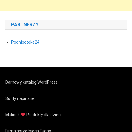
PARTNERZY:
Podhipoteke24
Darnowy katalog WordPress
Sufity napinane
Mulinek
Produkty dla dzieci
Firma sprzątająca Fugao