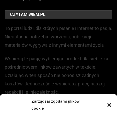
CZYTAMIWIEM.PL
To portal ludzi, dla których pisanie i internet to pasja.
Nieustanna potrzeba tworzenia, publikacji
materiałów wygrywa z innymi elementami życia
Wspieraj tę pasję wybierając produkt dla siebie za
pośrednictwem linków zawartych w tekście.
Działając w ten sposób nie ponosisz żadnych
kosztów. Jednocześnie wspierasz pracę naszej
redakcji i jej niezależność.
Zarządzaj zgodami plików
KONTAKT
cookie