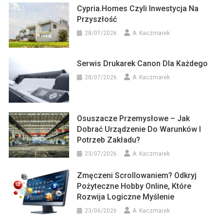
Cypria.homes Czyli Inwestycja Na
Przyszłość
28/07/2026
A. Kaczmarek
Serwis Drukarek Canon Dla Każdego
28/07/2026
A. Kaczmarek
Osuszacze Przemysłowe – Jak
Dobrać Urządzenie Do Warunków I
Potrzeb Zakładu?
23/07/2026
A. Kaczmarek
Zmęczeni Scrollowaniem? Odkryj
Pożyteczne Hobby Online, Które
Rozwija Logiczne Myślenie
23/06/2026
A. Kaczmarek