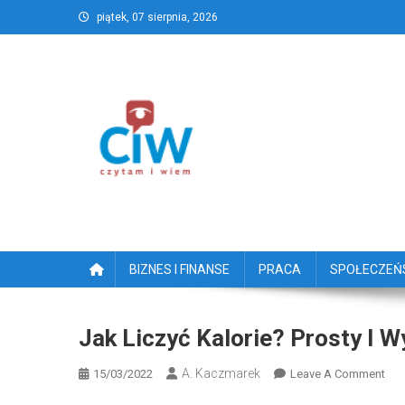
Skip
piątek, 07 sierpnia, 2026
to
content
CzytamiWiem.pl – Najlep
Najlepszy portal dziennikarstwa obywatelski
BIZNES I FINANSE
PRACA
SPOŁECZE
Jak Liczyć Kalorie? Prosty I
A. Kaczmarek
On
15/03/2022
Leave A Comment
Jak