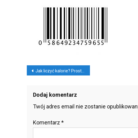
Lic
Kal
Pro
I
Wy
Sp
Nawigacja
Jak liczyć kalorie? Prosty i wygodny sposób
wpisu
Dodaj komentarz
Twój adres email nie zostanie opublikowan
Komentarz
*