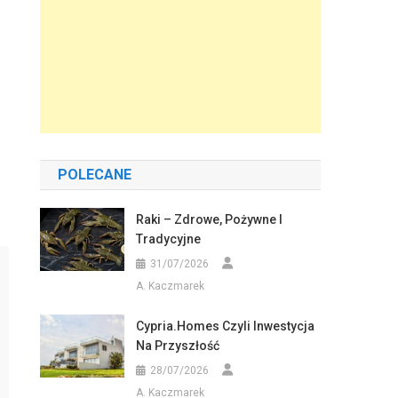
POLECANE
Raki – Zdrowe, Pożywne I
Tradycyjne
31/07/2026
A. Kaczmarek
Cypria.homes Czyli Inwestycja
Na Przyszłość
28/07/2026
A. Kaczmarek