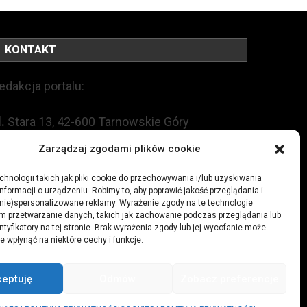
KONTAKT
edakcja portalu:
l.
Stara 13, 42-600 Tarnowskie Góry
Zarządzaj zgodami plików cookie
EL:
+48 509 547 822
hnologii takich jak pliki cookie do przechowywania i/lub uzyskiwania
nformacji o urządzeniu. Robimy to, aby poprawić jakość przeglądania i
mail:
redakcja@czytamiwiem.pl
(nie)spersonalizowane reklamy. Wyrażenie zgody na te technologie
m przetwarzanie danych, takich jak zachowanie podczas przeglądania lub
eklama:
biuro@czytamiwiem.pl
ntyfikatory na tej stronie. Brak wyrażenia zgody lub jej wycofanie może
e wpłynąć na niektóre cechy i funkcje.
ceptuję
Odmów
Zobacz preferencje