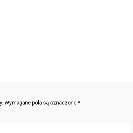
zyć
orie?
sty
godny
osób
y.
Wymagane pola są oznaczone
*