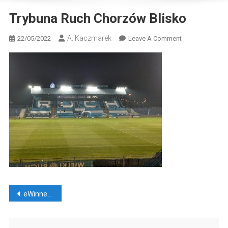
Trybuna Ruch Chorzów Blisko
A. Kaczmarek
On
22/05/2022
Leave A Comment
Trybuna
Ruch
Chorzów
Blisko
Nawigacja
eWinner 2 liga: Ruch Chorzów – Hutnik Kraków
wpisu