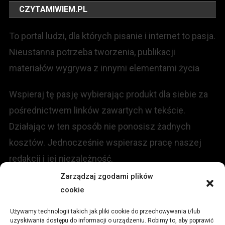
CZYTAMIWIEM.PL
To portal ludzi, dla których pisanie i internet to pasja.
Nieustanna potrzeba tworzenia, publikacji
materiałów wygrywa z innymi elementami życia
Wspieraj tę pasję wybierając produkt dla siebie za
pośrednictwem linków zawartych w tekście.
Działając w ten sposób nie ponosisz żadnych
kosztów. Jednocześnie wspierasz pracę naszej
redakcji i jej niezależność.
Zarządzaj zgodami plików
KONTAKT
cookie
Używamy technologii takich jak pliki cookie do przechowywania i/lub
Redakcja portalu:
uzyskiwania dostępu do informacji o urządzeniu. Robimy to, aby poprawić