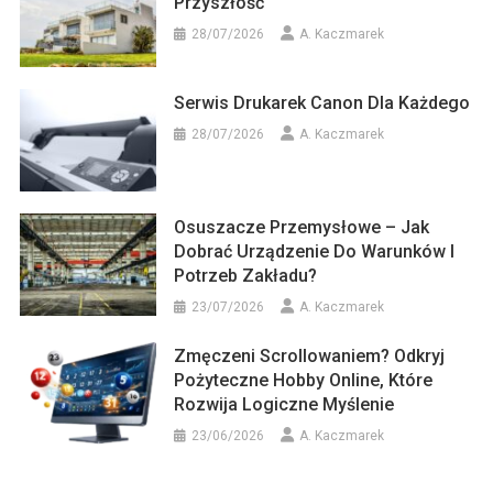
Przyszłość
28/07/2026
A. Kaczmarek
Serwis Drukarek Canon Dla Każdego
28/07/2026
A. Kaczmarek
Osuszacze Przemysłowe – Jak
Dobrać Urządzenie Do Warunków I
Potrzeb Zakładu?
23/07/2026
A. Kaczmarek
Zmęczeni Scrollowaniem? Odkryj
Pożyteczne Hobby Online, Które
Rozwija Logiczne Myślenie
23/06/2026
A. Kaczmarek