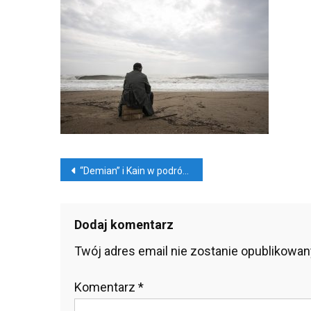
I
Kai
W
Pod
Za
Sa
So
Nawigacja
“Demian” i Kain w podróży za samym sobą
wpisu
Dodaj komentarz
Twój adres email nie zostanie opublikowan
Komentarz
*