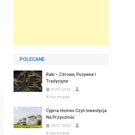
POLECANE
Raki – Zdrowe, Pożywne I
Tradycyjne
31/07/2026
A. Kaczmarek
Cypria.homes Czyli Inwestycja
Na Przyszłość
28/07/2026
A. Kaczmarek