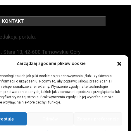
KONTAKT
edakcja portalu:
l.
Stara 13, 42-600 Tarnowskie Góry
Zarządzaj zgodami plików cookie
EL:
+48 509 547 822
hnologii takich jak pliki cookie do przechowywania i/lub uzyskiwania
nformacji o urządzeniu. Robimy to, aby poprawić jakość przeglądania i
mail:
redakcja@czytamiwiem.pl
(nie)spersonalizowane reklamy. Wyrażenie zgody na te technologie
m przetwarzanie danych, takich jak zachowanie podczas przeglądania lub
eklama:
biuro@czytamiwiem.pl
ntyfikatory na tej stronie. Brak wyrażenia zgody lub jej wycofanie może
e wpłynąć na niektóre cechy i funkcje.
ceptuję
Odmów
Zobacz preferencje