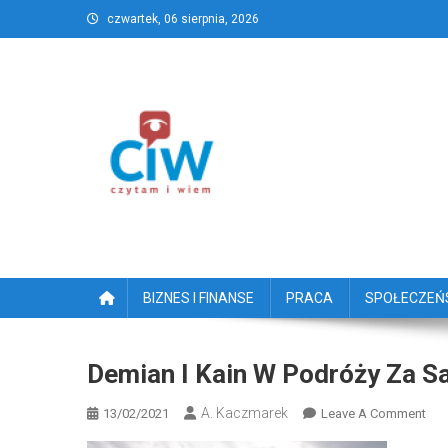
Skip
czwartek, 06 sierpnia, 2026
to
content
CzytamiWiem.pl – Najlep
Najlepszy portal dziennikarstwa obywatelski
BIZNES I FINANSE
PRACA
SPOŁECZE
Demian I Kain W Podróży Za 
A. Kaczmarek
On
13/02/2021
Leave A Comment
Dem