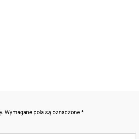
n
róży
mym
bą
y.
Wymagane pola są oznaczone
*