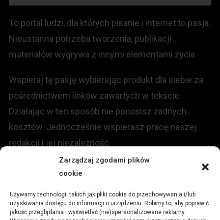
To portal ludzi, dla których pisanie i internet to pasja.
Nieustanna potrzeba tworzenia, publikacji
materiałów wygrywa z innymi elementami życia
Wspieraj tę pasję wybierając produkt dla siebie za
pośrednictwem linków zawartych w tekście.
Działając w ten sposób nie ponosisz żadnych
kosztów. Jednocześnie wspierasz pracę naszej
redakcji i jej niezależność.
Zarządzaj zgodami plików
KONTAKT
cookie
Używamy technologii takich jak pliki cookie do przechowywania i/lub
Redakcja portalu:
uzyskiwania dostępu do informacji o urządzeniu. Robimy to, aby poprawić
jakość przeglądania i wyświetlać (nie)spersonalizowane reklamy.