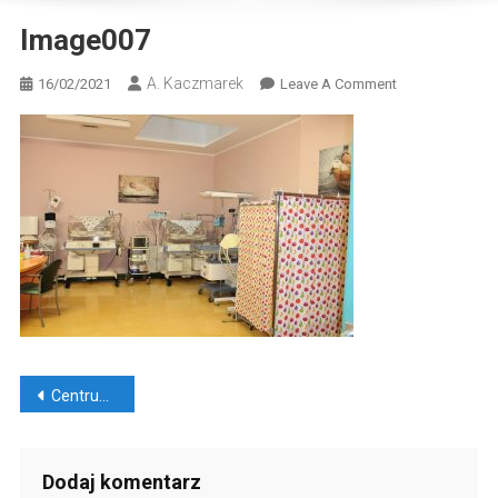
Image007
A. Kaczmarek
On
16/02/2021
Leave A Comment
Image007
Nawigacja
Centrum Zdrowia w Mikołowie: porodówka jak nówka
wpisu
Dodaj komentarz