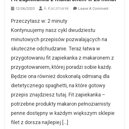
A. Kaczmarek
On
12/06/2020
Leave A Comment
Fit
Przeczytasz w:
2
minuty
Zapiekanka
Z
Kontynuujemy nasz cykl dwudziestu
Makaronem
minutowych przepisów pozwalających na
W
skuteczne odchudzanie. Teraz łatwa w
20
Minut
przygotowaniu fit zapiekanka z makaronem z
przygotowaniem, której poradzi sobie każdy.
Będzie ona również doskonałą odmianą dla
dietetycznego spaghetti, na które gotowy
przepis znajdziesz tutaj. Fit zapiekanka –
potrzebne produkty makaron pełnoziarnisty
penne dostępny w każdym większym sklepie
filet z dorsza najlepiej […]