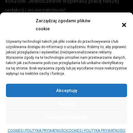
kosztów. Jednocześnie wspierasz pracę naszej
redakcji i jej niezależność.
Zarządzaj zgodami plików
cookie
KONTAKT
Używamy technologii takich jak pliki cookie do przechowywania i/lub
Redakcja portalu:
uzyskiwania dostępu do informacji o urządzeniu. Robimy to, aby poprawić
jakość przeglądania i wyświetlać (nie)spersonalizowane reklamy.
Wyrażenie zgody na te technologie umożliwi nam przetwarzanie danych,
ul.
Stara 13, 42-600 Tarnowskie Góry
takich jak zachowanie podczas przeglądania lub unikalne identyfikatory
na tej stronie. Brak wyrażenia zgody lub jej wycofanie może niekorzystnie
wpłynąć na niektóre cechy i funkcje.
TEL:
+48 509 547 822
Akceptuję
Email:
redakcja@czytamiwiem.pl
Odmów
Reklama:
biuro@czytamiwiem.pl
Zobacz preferencje
© CzytamiWiem.pl
|
Theme: News Portal by
Mystery Themes
.
COOKIES I POLITYKA PRYWATNOŚCI
COOKIES I POLITYKA PRYWATNOŚCI
PARTNERZY
COOKIES I POLITYKA PRYWATNOŚCI
REKLAMA