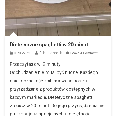
Dietetyczne spaghetti w 20 minut
A. Kaczmarek
On
03/06/2020
Leave A Comment
Dietetyczne
Przeczytasz w:
2
minuty
Spaghetti
W
Odchudzanie nie musi być nudne. Każdego
20
dnia można jeść zbilansowane posiłki
Minut
przyrządzane z produktów dostępnych w
każdym markecie. Dietetyczne spaghetti
zrobisz w 20 minut. Do jego przyrządzenia nie
potrzebujesz specjalnych umiejętności.