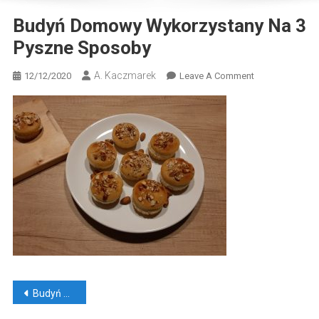
Budyń Domowy Wykorzystany Na 3
Pyszne Sposoby
A. Kaczmarek
On
12/12/2020
Leave A Comment
Budyń
Domowy
Wykorzystany
Na
3
Pyszne
Sposoby
Nawigacja
Budyń domowy wykorzystany na 3 pyszne sposoby