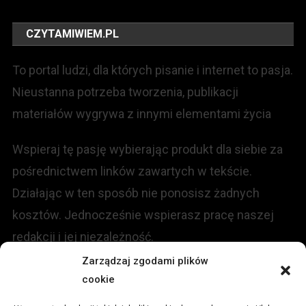
CZYTAMIWIEM.PL
To portal ludzi, dla których pisanie i internet to pasja.
Nieustanna potrzeba tworzenia, publikacji
materiałów wygrywa z innymi elementami życia
Wspieraj tę pasję wybierając produkt dla siebie za
pośrednictwem linków zawartych w tekście.
Działając w ten sposób nie ponosisz żadnych
kosztów. Jednocześnie wspierasz pracę naszej
redakcji i jej niezależność.
Zarządzaj zgodami plików
KONTAKT
cookie