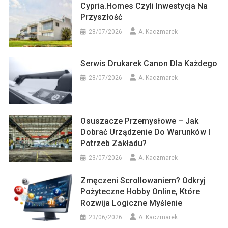
Cypria.homes Czyli Inwestycja Na
Przyszłość
28/07/2026
A. Kaczmarek
Serwis Drukarek Canon Dla Każdego
28/07/2026
A. Kaczmarek
Osuszacze Przemysłowe – Jak
Dobrać Urządzenie Do Warunków I
Potrzeb Zakładu?
23/07/2026
A. Kaczmarek
Zmęczeni Scrollowaniem? Odkryj
Pożyteczne Hobby Online, Które
Rozwija Logiczne Myślenie
23/06/2026
A. Kaczmarek