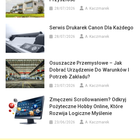
28/07/2026
A. Kaczmarek
Serwis Drukarek Canon Dla Każdego
28/07/2026
A. Kaczmarek
Osuszacze Przemysłowe – Jak
Dobrać Urządzenie Do Warunków I
Potrzeb Zakładu?
23/07/2026
A. Kaczmarek
Zmęczeni Scrollowaniem? Odkryj
Pożyteczne Hobby Online, Które
Rozwija Logiczne Myślenie
23/06/2026
A. Kaczmarek