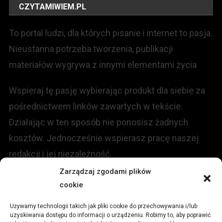
CZYTAMIWIEM.PL
To portal ludzi, dla których pisanie i internet to pasja.
Nieustanna potrzeba tworzenia, publikacji
materiałów wygrywa z innymi elementami życia
Wspieraj tę pasję wybierając produkt dla siebie za
pośrednictwem linków zawartych w tekście.
Działając w ten sposób nie ponosisz żadnych
kosztów. Jednocześnie wspierasz pracę naszej
redakcji i jej niezależność.
Zarządzaj zgodami plików
cookie
KONTAKT
Używamy technologii takich jak pliki cookie do przechowywania i/lub
Redakcja portalu:
uzyskiwania dostępu do informacji o urządzeniu. Robimy to, aby poprawić