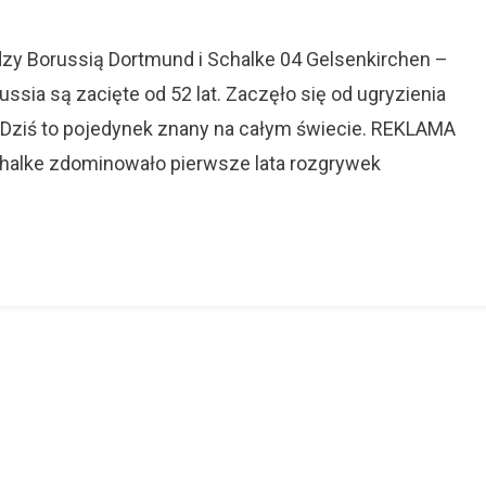
Schalke
–
Borussia.
dzy Borussią Dortmund i Schalke 04 Gelsenkirchen –
Revierderby
sia są zacięte od 52 lat. Zaczęło się od ugryzienia
W
. Dziś to pojedynek znany na całym świecie. REKLAMA
Zagłębie
Ruhry.
Schalke zdominowało pierwsze lata rozgrywek