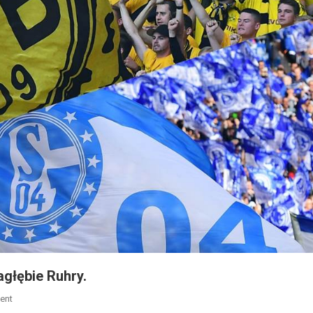
agłębie Ruhry.
On
ent