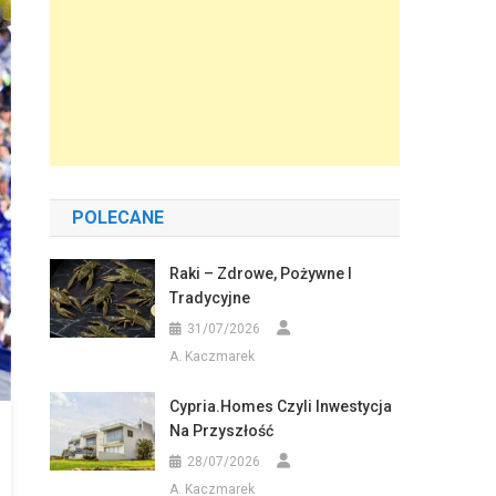
POLECANE
Raki – Zdrowe, Pożywne I
Tradycyjne
31/07/2026
A. Kaczmarek
Cypria.homes Czyli Inwestycja
Na Przyszłość
28/07/2026
A. Kaczmarek