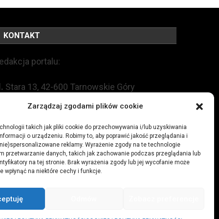
KONTAKT
edakcja portalu:
l.
Stara 13, 42-600 Tarnowskie Góry
Zarządzaj zgodami plików cookie
EL:
+48 509 547 822
hnologii takich jak pliki cookie do przechowywania i/lub uzyskiwania
nformacji o urządzeniu. Robimy to, aby poprawić jakość przeglądania i
mail:
redakcja@czytamiwiem.pl
(nie)spersonalizowane reklamy. Wyrażenie zgody na te technologie
m przetwarzanie danych, takich jak zachowanie podczas przeglądania lub
eklama:
biuro@czytamiwiem.pl
ntyfikatory na tej stronie. Brak wyrażenia zgody lub jej wycofanie może
e wpłynąć na niektóre cechy i funkcje.
ceptuję
Odmów
Zobacz preferencje