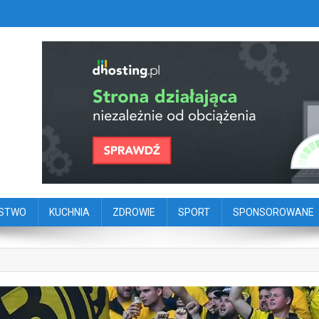
szy portal dziennikarstwa oby
ego
ŃSTWO
KUCHNIA
ZDROWIE
SPORT
SPONSOROWANE