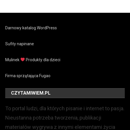
Darnowy katalog WordPress
Sufity napinane
Mulinek
Produkty dla dzieci
Firma sprzątająca Fugao
CZYTAMIWIEM.PL
To portal ludzi, dla których pisanie i internet to pasja.
Nieustanna potrzeba tworzenia, publikacji
materiałów wygrywa z innymi elementami życia