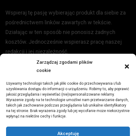
Wspieraj tę pasję wybierając produkt dla siebie za
pośrednictwem linków zawartych w tekście.
Działając w ten sposób nie ponosisz żadnych
kosztów. Jednocześnie wspierasz pracę naszej
redakcji i jej niezależność.
Zarządzaj zgodami plików
KONTAKT
cookie
Używamy technologii takich jak pliki cookie do przechowywania i/lub
Redakcja portalu:
uzyskiwania dostępu do informacji o urządzeniu. Robimy to, aby poprawić
jakość przeglądania i wyświetlać (nie)spersonalizowane reklamy.
Wyrażenie zgody na te technologie umożliwi nam przetwarzanie danych,
ul.
Stara 13, 42-600 Tarnowskie Góry
takich jak zachowanie podczas przeglądania lub unikalne identyfikatory
na tej stronie. Brak wyrażenia zgody lub jej wycofanie może niekorzystnie
wpłynąć na niektóre cechy i funkcje.
TEL:
+48 509 547 822
Akceptuję
Email:
redakcja@czytamiwiem.pl