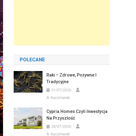
POLECANE
Raki – Zdrowe, Pożywne I
Tradycyjne
31/07/2026
A. Kaczmarek
Cypria.homes Czyli Inwestycja
Na Przyszłość
28/07/2026
A. Kaczmarek