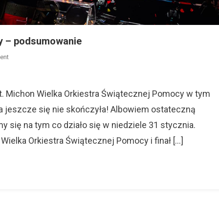
cy – podsumowanie
On
ent
Wielka
Orkiestra
Świątecznej
t. Michon Wielka Orkiestra Świątecznej Pomocy w tym
Pomocy
ka jeszcze się nie skończyła! Albowiem ostateczną
–
 się na tym co działo się w niedziele 31 stycznia.
Podsumowanie
ielka Orkiestra Świątecznej Pomocy i finał […]