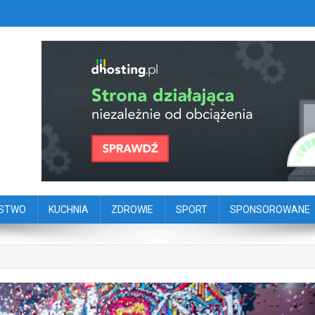
szy portal dziennikarstwa oby
ego
ŃSTWO
KUCHNIA
ZDROWIE
SPORT
SPONSOROWANE