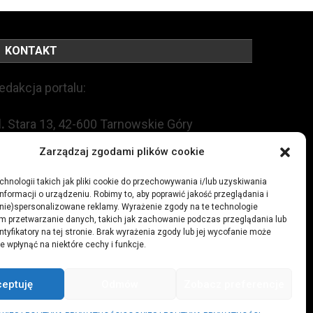
KONTAKT
edakcja portalu:
l.
Stara 13, 42-600 Tarnowskie Góry
Zarządzaj zgodami plików cookie
EL:
+48 509 547 822
hnologii takich jak pliki cookie do przechowywania i/lub uzyskiwania
nformacji o urządzeniu. Robimy to, aby poprawić jakość przeglądania i
mail:
redakcja@czytamiwiem.pl
(nie)spersonalizowane reklamy. Wyrażenie zgody na te technologie
m przetwarzanie danych, takich jak zachowanie podczas przeglądania lub
eklama:
biuro@czytamiwiem.pl
ntyfikatory na tej stronie. Brak wyrażenia zgody lub jej wycofanie może
e wpłynąć na niektóre cechy i funkcje.
ceptuję
Odmów
Zobacz preferencje