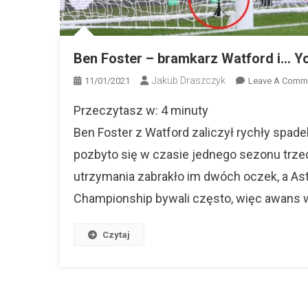
Ben Foster – bramkarz Watford i… Y
Jakub Draszczyk
11/01/2021
Leave A Comm
Przeczytasz w:
4
minuty
Ben Foster z Watford zaliczył rychły spade
pozbyto się w czasie jednego sezonu trze
utrzymania zabrakło im dwóch oczek, a Ast
Championship bywali często, więc awans w
Czytaj