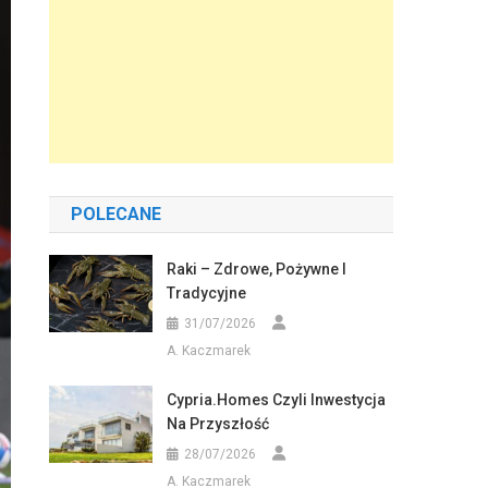
POLECANE
Raki – Zdrowe, Pożywne I
Tradycyjne
31/07/2026
A. Kaczmarek
Cypria.homes Czyli Inwestycja
Na Przyszłość
28/07/2026
A. Kaczmarek