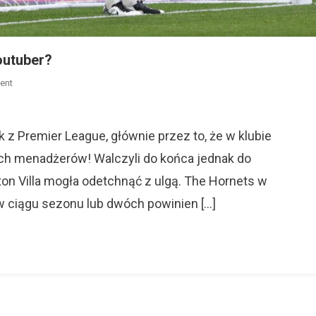
outuber?
On
ent
Ben
Foster
–
k z Premier League, głównie przez to, że w klubie
Bramkarz
ch menadżerów! Walczyli do końca jednak do
Watford
on Villa mogła odetchnąć z ulgą. The Hornets w
I…
Youtuber?
 ciągu sezonu lub dwóch powinien […]