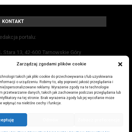
KONTAKT
edakcja portalu:
l.
Stara 13, 42-600 Tarnowskie Góry
Zarządzaj zgodami plików cookie
EL:
+48 509 547 822
hnologii takich jak pliki cookie do przechowywania i/lub uzyskiwania
nformacji o urządzeniu. Robimy to, aby poprawić jakość przeglądania i
mail:
redakcja@czytamiwiem.pl
(nie)spersonalizowane reklamy. Wyrażenie zgody na te technologie
m przetwarzanie danych, takich jak zachowanie podczas przeglądania lub
eklama:
biuro@czytamiwiem.pl
ntyfikatory na tej stronie. Brak wyrażenia zgody lub jej wycofanie może
e wpłynąć na niektóre cechy i funkcje.
ceptuję
Odmów
Zobacz preferencje