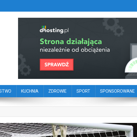
szy portal dziennikarstwa oby
ego
ŃSTWO
KUCHNIA
ZDROWIE
SPORT
SPONSOROWANE