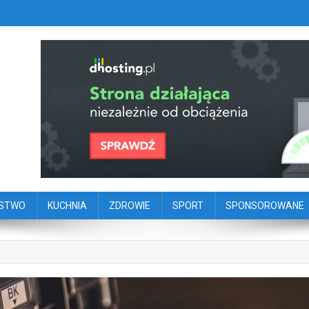
szy portal dziennikarstwa oby
ego
ŃSTWO
KUCHNIA
ZDROWIE
SPORT
SPONSOROWANE