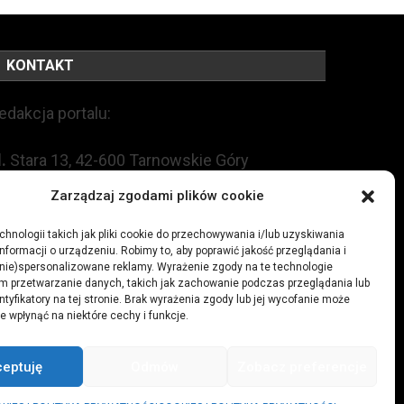
KONTAKT
edakcja portalu:
l.
Stara 13, 42-600 Tarnowskie Góry
Zarządzaj zgodami plików cookie
EL:
+48 509 547 822
hnologii takich jak pliki cookie do przechowywania i/lub uzyskiwania
nformacji o urządzeniu. Robimy to, aby poprawić jakość przeglądania i
mail:
redakcja@czytamiwiem.pl
(nie)spersonalizowane reklamy. Wyrażenie zgody na te technologie
m przetwarzanie danych, takich jak zachowanie podczas przeglądania lub
eklama:
biuro@czytamiwiem.pl
ntyfikatory na tej stronie. Brak wyrażenia zgody lub jej wycofanie może
e wpłynąć na niektóre cechy i funkcje.
ceptuję
Odmów
Zobacz preferencje