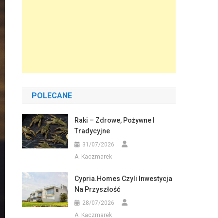
POLECANE
Raki – Zdrowe, Pożywne I
Tradycyjne
31/07/2026
A. Kaczmarek
Cypria.homes Czyli Inwestycja
Na Przyszłość
28/07/2026
A. Kaczmarek