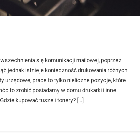
On
Tusze
Tonery
owszechnienia się komunikacji mailowej, poprzez
Dla
iąż jednak istnieje konieczność drukowania różnych
Twojej
 urzędowe, prace to tylko nieliczne pozycje, które
Drukarki
óc to zrobić posiadamy w domu drukarki i inne
 Gdzie kupować tusze i tonery? […]