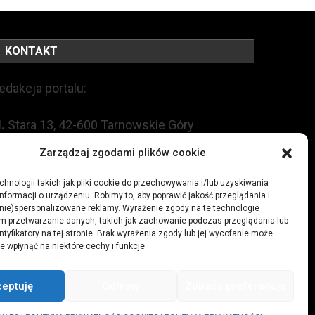
KONTAKT
edakcja portalu:
l.
Stara 13, 42-600 Tarnowskie Góry
Zarządzaj zgodami plików cookie
EL:
+48 509 547 822
hnologii takich jak pliki cookie do przechowywania i/lub uzyskiwania
nformacji o urządzeniu. Robimy to, aby poprawić jakość przeglądania i
mail:
redakcja@czytamiwiem.pl
(nie)spersonalizowane reklamy. Wyrażenie zgody na te technologie
m przetwarzanie danych, takich jak zachowanie podczas przeglądania lub
eklama:
biuro@czytamiwiem.pl
ntyfikatory na tej stronie. Brak wyrażenia zgody lub jej wycofanie może
e wpłynąć na niektóre cechy i funkcje.
ceptuję
Odmów
Zobacz preferencje