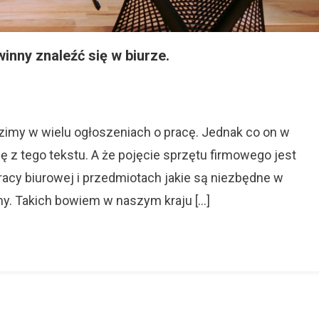
inny znaleźć się w biurze.
t
wy.
zimy w wielu ogłoszeniach o pracę. Jednak co on w
zenia
 z tego tekstu. A że pojęcie sprzętu firmowego jest
ny
acy biurowej i przedmiotach jakie są niezbędne w
źć
rmy. Takich bowiem w naszym kraju […]
.