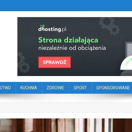
szy portal dziennikarstwa oby
ego
ŃSTWO
KUCHNIA
ZDROWIE
SPORT
SPONSOROWANE