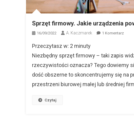
Sprzęt firmowy. Jakie urządzenia pow
A. Kaczmarek
Do
16/09/2022
1 Komentarz
Sprzę
Przeczytasz w:
2
minuty
Firmo
Jakie
Niezbędny sprzęt firmowy – taki zapis wid
Urząd
rzeczywistości oznacza? Tego dowiemy się
Powin
dość obszerne to skoncentrujemy się na pr
Znale
Się
przestrzeni biurowej małej lub średniej fi
W
Biurze
Czytaj