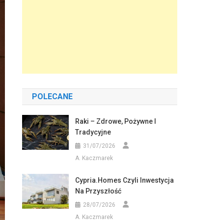
POLECANE
Raki – Zdrowe, Pożywne I
Tradycyjne
31/07/2026
A. Kaczmarek
Cypria.homes Czyli Inwestycja
Na Przyszłość
28/07/2026
A. Kaczmarek