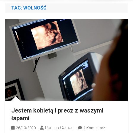
TAG:
WOLNOŚĆ
Jestem kobietą i precz z waszymi
łapami
Paulina Gałbas
Do
26/10/2020
1 Komentarz