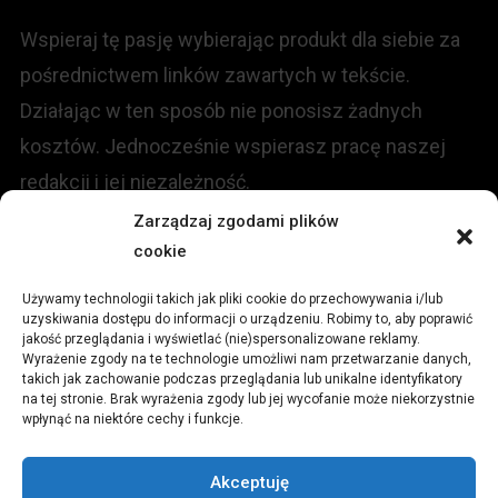
Wspieraj tę pasję wybierając produkt dla siebie za
pośrednictwem linków zawartych w tekście.
Działając w ten sposób nie ponosisz żadnych
kosztów. Jednocześnie wspierasz pracę naszej
redakcji i jej niezależność.
Zarządzaj zgodami plików
KONTAKT
cookie
Używamy technologii takich jak pliki cookie do przechowywania i/lub
Redakcja portalu:
uzyskiwania dostępu do informacji o urządzeniu. Robimy to, aby poprawić
jakość przeglądania i wyświetlać (nie)spersonalizowane reklamy.
Wyrażenie zgody na te technologie umożliwi nam przetwarzanie danych,
ul.
Stara 13, 42-600 Tarnowskie Góry
takich jak zachowanie podczas przeglądania lub unikalne identyfikatory
na tej stronie. Brak wyrażenia zgody lub jej wycofanie może niekorzystnie
wpłynąć na niektóre cechy i funkcje.
TEL:
+48 509 547 822
Akceptuję
Email:
redakcja@czytamiwiem.pl