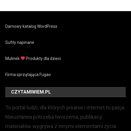
Darnowy katalog WordPress
Sufity napinane
Mulinek
Produkty dla dzieci
Firma sprzątająca Fugao
CZYTAMIWIEM.PL
To portal ludzi, dla których pisanie i internet to pasja.
Nieustanna potrzeba tworzenia, publikacji
materiałów wygrywa z innymi elementami życia