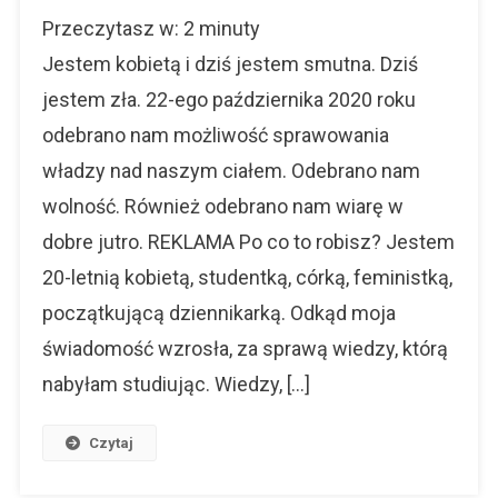
Jestem
Przeczytasz w:
2
minuty
Kobietą
I
Jestem kobietą i dziś jestem smutna. Dziś
Precz
jestem zła. 22-ego października 2020 roku
Z
odebrano nam możliwość sprawowania
Waszymi
Łapami
władzy nad naszym ciałem. Odebrano nam
wolność. Również odebrano nam wiarę w
dobre jutro. REKLAMA Po co to robisz? Jestem
20-letnią kobietą, studentką, córką, feministką,
początkującą dziennikarką. Odkąd moja
świadomość wzrosła, za sprawą wiedzy, którą
nabyłam studiując. Wiedzy, […]
Czytaj