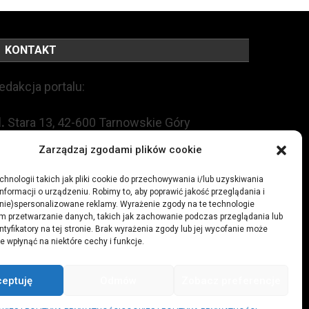
KONTAKT
edakcja portalu:
l.
Stara 13, 42-600 Tarnowskie Góry
Zarządzaj zgodami plików cookie
EL:
+48 509 547 822
hnologii takich jak pliki cookie do przechowywania i/lub uzyskiwania
nformacji o urządzeniu. Robimy to, aby poprawić jakość przeglądania i
mail:
redakcja@czytamiwiem.pl
(nie)spersonalizowane reklamy. Wyrażenie zgody na te technologie
m przetwarzanie danych, takich jak zachowanie podczas przeglądania lub
eklama:
biuro@czytamiwiem.pl
ntyfikatory na tej stronie. Brak wyrażenia zgody lub jej wycofanie może
e wpłynąć na niektóre cechy i funkcje.
ceptuję
Odmów
Zobacz preferencje