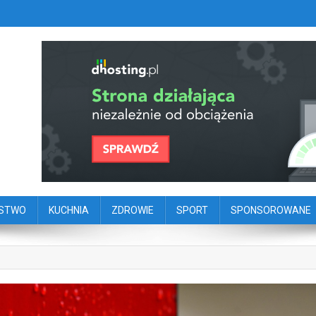
szy portal dziennikarstwa oby
ego
ŃSTWO
KUCHNIA
ZDROWIE
SPORT
SPONSOROWANE