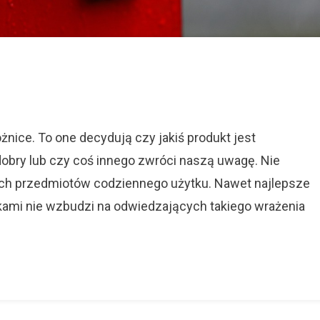
On
Klamki,
Okucia
óżnice. To one decydują czy jakiś produkt jest
Inne
 dobry lub czy coś innego zwróci naszą uwagę. Nie
Detale
ch przedmiotów codziennego użytku. Nawet najlepsze
mi nie wzbudzi na odwiedzających takiego wrażenia