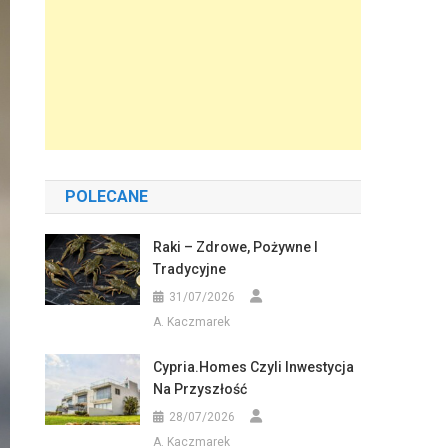
POLECANE
Raki – Zdrowe, Pożywne I
Tradycyjne
31/07/2026
A. Kaczmarek
Cypria.homes Czyli Inwestycja
Na Przyszłość
28/07/2026
A. Kaczmarek