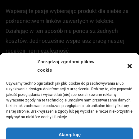
Wspieraj tę pasję wybierając produkt dla siebie za
pośrednictwem linków zawartych w tekście.
Działając w ten sposób nie ponosisz żadnych
kosztów. Jednocześnie wspierasz pracę naszej
redakcji i jej niezależność.
Zarządzaj zgodami plików
KONTAKT
cookie
Używamy technologii takich jak pliki cookie do przechowywania i/lub
Redakcja portalu:
uzyskiwania dostępu do informacji o urządzeniu. Robimy to, aby poprawić
jakość przeglądania i wyświetlać (nie)spersonalizowane reklamy.
Wyrażenie zgody na te technologie umożliwi nam przetwarzanie danych,
ul.
Stara 13, 42-600 Tarnowskie Góry
takich jak zachowanie podczas przeglądania lub unikalne identyfikatory
na tej stronie. Brak wyrażenia zgody lub jej wycofanie może niekorzystnie
wpłynąć na niektóre cechy i funkcje.
TEL:
+48 509 547 822
Akceptuję
Email:
redakcja@czytamiwiem.pl