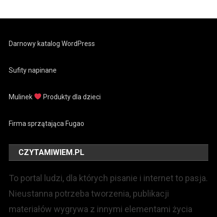
Darnowy katalog WordPress
Sufity napinane
Mulinek
Produkty dla dzieci
Firma sprzątająca Fugao
CZYTAMIWIEM.PL
To portal ludzi, dla których pisanie i internet to pasja.
Nieustanna potrzeba tworzenia, publikacji
materiałów wygrywa z innymi elementami życia