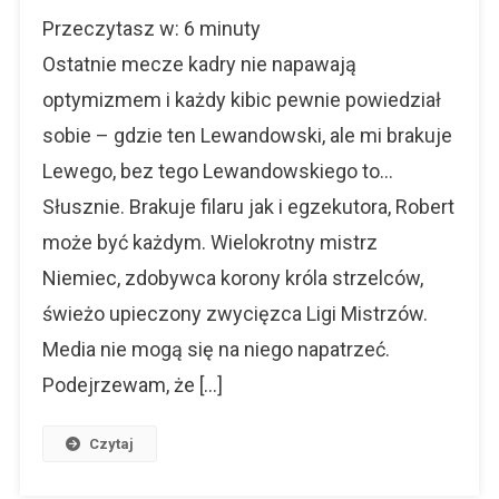
Lewandowski
Przeczytasz w:
6
minuty
I…
Co
Ostatnie mecze kadry nie napawają
Dalej?
optymizmem i każdy kibic pewnie powiedział
Czy
sobie – gdzie ten Lewandowski, ale mi brakuje
Znajdziemy
Następcę?
Lewego, bez tego Lewandowskiego to…
Słusznie. Brakuje filaru jak i egzekutora, Robert
może być każdym. Wielokrotny mistrz
Niemiec, zdobywca korony króla strzelców,
świeżo upieczony zwycięzca Ligi Mistrzów.
Media nie mogą się na niego napatrzeć.
Podejrzewam, że […]
Czytaj