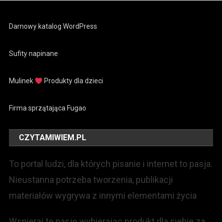
Darnowy katalog WordPress
Sufity napinane
Mulinek
Produkty dla dzieci
Firma sprzątająca Fugao
CZYTAMIWIEM.PL
To portal ludzi, dla których pisanie i internet to pasja.
Nieustanna potrzeba tworzenia, publikacji
materiałów wygrywa z innymi elementami życia
Wspieraj tę pasję wybierając produkt dla siebie za