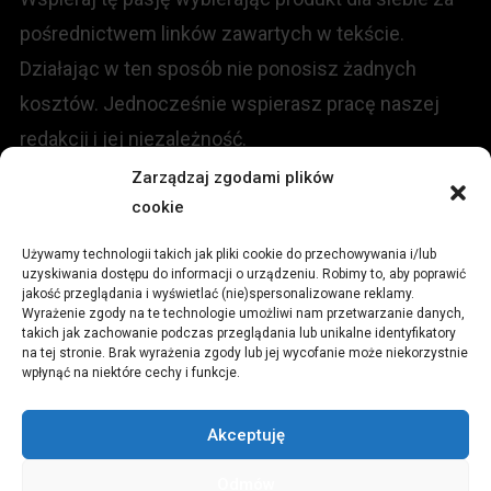
pośrednictwem linków zawartych w tekście.
Działając w ten sposób nie ponosisz żadnych
kosztów. Jednocześnie wspierasz pracę naszej
redakcji i jej niezależność.
Zarządzaj zgodami plików
cookie
KONTAKT
Używamy technologii takich jak pliki cookie do przechowywania i/lub
Redakcja portalu:
uzyskiwania dostępu do informacji o urządzeniu. Robimy to, aby poprawić
jakość przeglądania i wyświetlać (nie)spersonalizowane reklamy.
Wyrażenie zgody na te technologie umożliwi nam przetwarzanie danych,
ul.
Stara 13, 42-600 Tarnowskie Góry
takich jak zachowanie podczas przeglądania lub unikalne identyfikatory
na tej stronie. Brak wyrażenia zgody lub jej wycofanie może niekorzystnie
wpłynąć na niektóre cechy i funkcje.
TEL:
+48 509 547 822
Akceptuję
Email:
redakcja@czytamiwiem.pl
Odmów