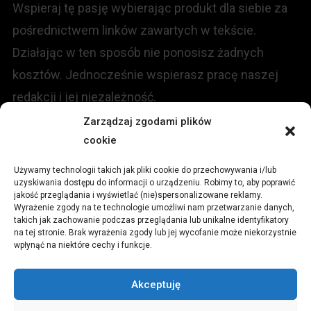
Wspieraj tę pasję wybierając produkt dla siebie za
pośrednictwem linków zawartych w tekście.
Działając w ten sposób nie ponosisz żadnych
kosztów. Jednocześnie wspierasz pracę naszej
redakcji i jej niezależność.
Zarządzaj zgodami plików
cookie
KONTAKT
Używamy technologii takich jak pliki cookie do przechowywania i/lub
Redakcja portalu:
uzyskiwania dostępu do informacji o urządzeniu. Robimy to, aby poprawić
jakość przeglądania i wyświetlać (nie)spersonalizowane reklamy.
Wyrażenie zgody na te technologie umożliwi nam przetwarzanie danych,
ul.
Stara 13, 42-600 Tarnowskie Góry
takich jak zachowanie podczas przeglądania lub unikalne identyfikatory
na tej stronie. Brak wyrażenia zgody lub jej wycofanie może niekorzystnie
wpłynąć na niektóre cechy i funkcje.
TEL:
+48 509 547 822
Akceptuję
Email:
redakcja@czytamiwiem.pl