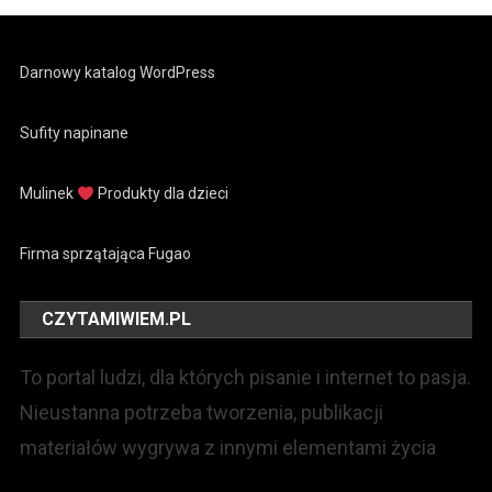
Darnowy katalog WordPress
Sufity napinane
Mulinek
Produkty dla dzieci
Firma sprzątająca Fugao
CZYTAMIWIEM.PL
To portal ludzi, dla których pisanie i internet to pasja.
Nieustanna potrzeba tworzenia, publikacji
materiałów wygrywa z innymi elementami życia