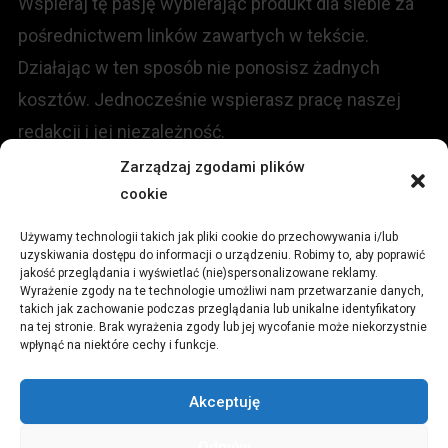
Wspieraj tę pasję wybierając produkt dla siebie za
pośrednictwem linków zawartych w tekście.
Działając w ten sposób nie ponosisz żadnych
kosztów. Jednocześnie wspierasz pracę naszej
redakcji i jej niezależność.
Zarządzaj zgodami plików
KONTAKT
cookie
Używamy technologii takich jak pliki cookie do przechowywania i/lub
Redakcja portalu:
uzyskiwania dostępu do informacji o urządzeniu. Robimy to, aby poprawić
jakość przeglądania i wyświetlać (nie)spersonalizowane reklamy.
Wyrażenie zgody na te technologie umożliwi nam przetwarzanie danych,
ul.
Stara 13, 42-600 Tarnowskie Góry
takich jak zachowanie podczas przeglądania lub unikalne identyfikatory
na tej stronie. Brak wyrażenia zgody lub jej wycofanie może niekorzystnie
wpłynąć na niektóre cechy i funkcje.
TEL:
+48 509 547 822
Akceptuję
Email:
redakcja@czytamiwiem.pl
Odmów