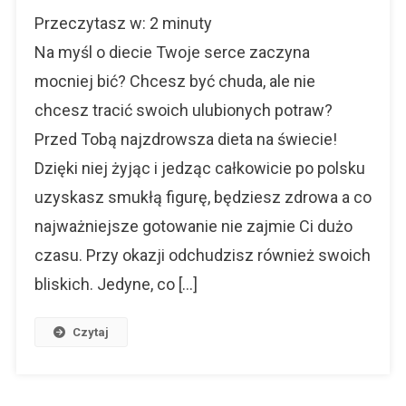
Najzdrowsz
Przeczytasz w:
2
minuty
Dieta
Na
Na myśl o diecie Twoje serce zaczyna
Świecie.
mocniej bić? Chcesz być chuda, ale nie
Polskie
chcesz tracić swoich ulubionych potraw?
Domowe
Obiadki
Przed Tobą najzdrowsza dieta na świecie!
Dzięki niej żyjąc i jedząc całkowicie po polsku
uzyskasz smukłą figurę, będziesz zdrowa a co
najważniejsze gotowanie nie zajmie Ci dużo
czasu. Przy okazji odchudzisz również swoich
bliskich. Jedyne, co […]
Czytaj