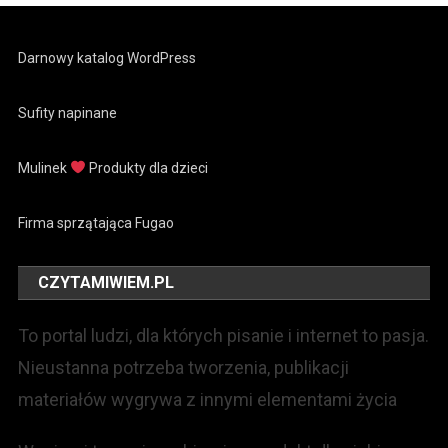
Darnowy katalog WordPress
Sufity napinane
Mulinek
Produkty dla dzieci
Firma sprzątająca Fugao
CZYTAMIWIEM.PL
To portal ludzi, dla których pisanie i internet to pasja.
Nieustanna potrzeba tworzenia, publikacji
materiałów wygrywa z innymi elementami życia