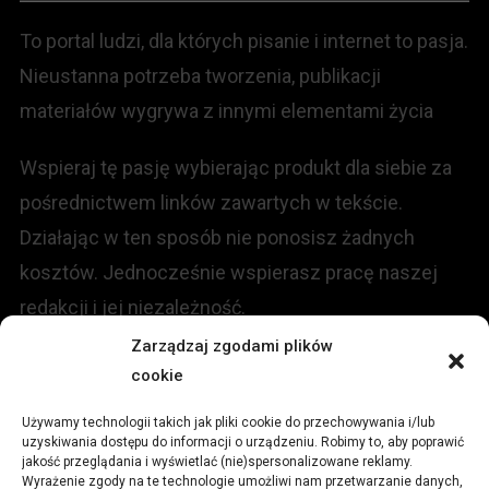
To portal ludzi, dla których pisanie i internet to pasja.
Nieustanna potrzeba tworzenia, publikacji
materiałów wygrywa z innymi elementami życia
Wspieraj tę pasję wybierając produkt dla siebie za
pośrednictwem linków zawartych w tekście.
Działając w ten sposób nie ponosisz żadnych
kosztów. Jednocześnie wspierasz pracę naszej
redakcji i jej niezależność.
Zarządzaj zgodami plików
cookie
KONTAKT
Używamy technologii takich jak pliki cookie do przechowywania i/lub
Redakcja portalu:
uzyskiwania dostępu do informacji o urządzeniu. Robimy to, aby poprawić
jakość przeglądania i wyświetlać (nie)spersonalizowane reklamy.
Wyrażenie zgody na te technologie umożliwi nam przetwarzanie danych,