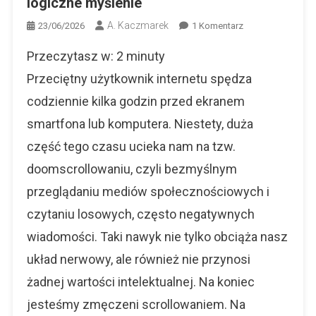
logiczne myślenie
A. Kaczmarek
Do
23/06/2026
1 Komentarz
Zmęczeni
Przeczytasz w:
2
minuty
Scrollowaniem?
Odkryj
Przeciętny użytkownik internetu spędza
Pożyteczne
codziennie kilka godzin przed ekranem
Hobby
smartfona lub komputera. Niestety, duża
Online,
Które
część tego czasu ucieka nam na tzw.
Rozwija
doomscrollowaniu, czyli bezmyślnym
Logiczne
Myślenie
przeglądaniu mediów społecznościowych i
czytaniu losowych, często negatywnych
wiadomości. Taki nawyk nie tylko obciąża nasz
układ nerwowy, ale również nie przynosi
żadnej wartości intelektualnej. Na koniec
jesteśmy zmęczeni scrollowaniem. Na