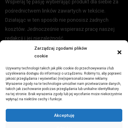
Wspieraj tę pasję wybierając produkt dla siebie za
pośrednictwem linków zawartych w tekście.
Działając w ten sposób nie ponosisz żadnych
kosztów. Jednocześnie wspierasz pracę naszej
redakcji i jej niezależność.
Zarządzaj zgodami plików
cookie
KONTAKT
Używamy technologii takich jak pliki cookie do przechowywania i/lub
Redakcja portalu:
uzyskiwania dostępu do informacji o urządzeniu. Robimy to, aby poprawić
jakość przeglądania i wyświetlać (nie)spersonalizowane reklamy.
Wyrażenie zgody na te technologie umożliwi nam przetwarzanie danych,
ul.
Stara 13, 42-600 Tarnowskie Góry
takich jak zachowanie podczas przeglądania lub unikalne identyfikatory
na tej stronie. Brak wyrażenia zgody lub jej wycofanie może niekorzystnie
wpłynąć na niektóre cechy i funkcje.
TEL:
+48 509 547 822
Akceptuję
Email:
redakcja@czytamiwiem.pl