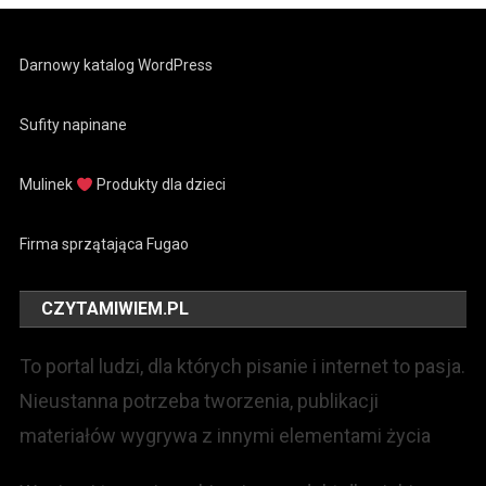
Darnowy katalog WordPress
Sufity napinane
Mulinek
Produkty dla dzieci
Firma sprzątająca Fugao
CZYTAMIWIEM.PL
To portal ludzi, dla których pisanie i internet to pasja.
Nieustanna potrzeba tworzenia, publikacji
materiałów wygrywa z innymi elementami życia