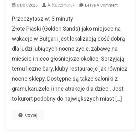
A. Kaczmarek
On
01/07/2025
Leave A Comment
Wakacje
Przeczytasz w:
3
minuty
W
Złotych
Złote Piaski (Golden Sands) jako miejsce na
Piaskach
wakacje w Bułgarii jest lokalizacją dość dobrą
–
dla ludzi lubiących nocne życie, zabawę na
Ceny,
Atrakcje,
mieście i nieco głośniejsze okolice. Sprzyjają
Tipy
temu liczne bary, kluby restauracje jak również
nocne sklepy. Dostępne są także saloniki z
grami, karuzele i inne atrakcje dla dzieci. Jest
to kurort podobny do największych miast […]
Czytaj