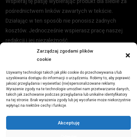
Wspieraj tę pasję wybierając produkt dla siebie za
pośrednictwem linków zawartych w tekście.
Działając w ten sposób nie ponosisz żadnych
kosztów. Jednocześnie wspierasz pracę naszej
redakcji i jej niezależność.
Zarządzaj zgodami plików
KONTAKT
cookie
Używamy technologii takich jak pliki cookie do przechowywania i/lub
Redakcja portalu:
uzyskiwania dostępu do informacji o urządzeniu. Robimy to, aby poprawić
jakość przeglądania i wyświetlać (nie)spersonalizowane reklamy.
Wyrażenie zgody na te technologie umożliwi nam przetwarzanie danych,
ul.
Stara 13, 42-600 Tarnowskie Góry
takich jak zachowanie podczas przeglądania lub unikalne identyfikatory
na tej stronie. Brak wyrażenia zgody lub jej wycofanie może niekorzystnie
wpłynąć na niektóre cechy i funkcje.
TEL:
+48 509 547 822
Akceptuję
Email:
redakcja@czytamiwiem.pl
Odmów