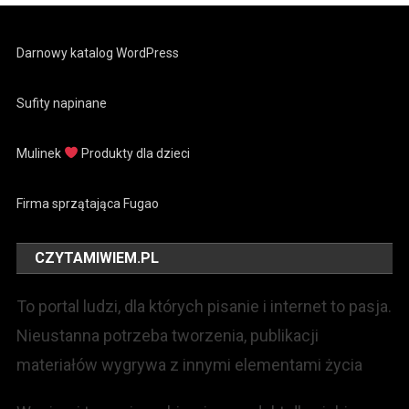
Darnowy katalog WordPress
Sufity napinane
Mulinek
Produkty dla dzieci
Firma sprzątająca Fugao
CZYTAMIWIEM.PL
To portal ludzi, dla których pisanie i internet to pasja.
Nieustanna potrzeba tworzenia, publikacji
materiałów wygrywa z innymi elementami życia