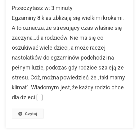
Jak
Przeczytasz w:
3
minuty
Każdy
Rodzic
Egzaminy 8 klas zbliżają się wielkimi krokami.
Może
A to oznacza, że stresujący czas właśnie się
Pomóc
zaczyna…dla rodziców. Nie ma się co
Dziecku
W
oszukiwać wiele dzieci, a może raczej
Przygotowa
nastolatków do egzaminów podchodzi na
Do
Egzaminów
pełnym luzie, podczas gdy rodzice szaleją ze
stresu. Cóż, można powiedzieć, że „taki mamy
klimat”. Wiadomym jest, że każdy rodzic chce
dla dzieci […]
Czytaj