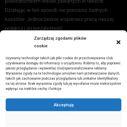
pośrednictwem linków zawartych w tekście.
Działając w ten sposób nie ponosisz żadnych
kosztów. Jednocześnie wspierasz pracę naszej
redakcji i jej niezależność.
Zarządzaj zgodami plików
KONTAKT
cookie
Używamy technologii takich jak pliki cookie do przechowywania i/lub
Redakcja portalu:
uzyskiwania dostępu do informacji o urządzeniu. Robimy to, aby poprawić
jakość przeglądania i wyświetlać (nie)spersonalizowane reklamy.
Wyrażenie zgody na te technologie umożliwi nam przetwarzanie danych,
ul.
Stara 13, 42-600 Tarnowskie Góry
takich jak zachowanie podczas przeglądania lub unikalne identyfikatory
na tej stronie. Brak wyrażenia zgody lub jej wycofanie może niekorzystnie
wpłynąć na niektóre cechy i funkcje.
TEL:
+48 509 547 822
Akceptuję
Email:
redakcja@czytamiwiem.pl
Odmów
Reklama:
biuro@czytamiwiem.pl