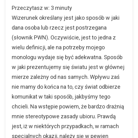
Wizerunek
Przeczytasz w:
3
minuty
W
Sztywnych
Wizerunek określany jest jako sposób w jaki
Ramach.
dana osoba lub rzecz jest postrzegana
Gdzie
(słownik PWN). Oczywiście, jest to jedna z
Ekspresja
wielu definicji, ale na potrzeby mojego
monologu wydaje się być adekwatna. Sposób
w jaki prezentujemy się światu jest w głównej
mierze zależny od nas samych. Wpływu zaś
nie mamy do końca na to, czy świat odbierze
komunikat w taki sposób, jakbyśmy tego
chcieli. Na wstępie powiem, że bardzo drażnią
mnie stereotypowe zasady ubioru. Prawdą
jest, iż w niektórych przypadkach, w ramach
specjalnych okazji, należy się w pewien