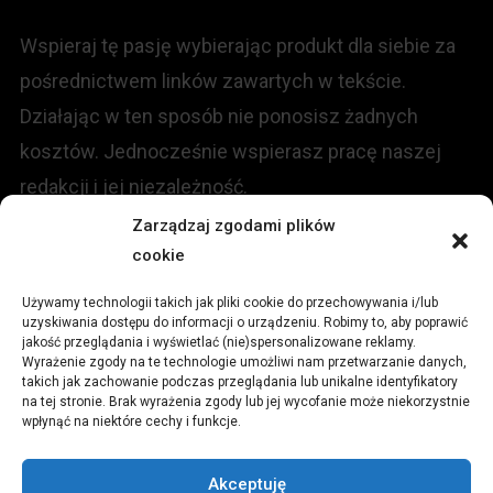
Wspieraj tę pasję wybierając produkt dla siebie za
pośrednictwem linków zawartych w tekście.
Działając w ten sposób nie ponosisz żadnych
kosztów. Jednocześnie wspierasz pracę naszej
redakcji i jej niezależność.
Zarządzaj zgodami plików
KONTAKT
cookie
Używamy technologii takich jak pliki cookie do przechowywania i/lub
Redakcja portalu:
uzyskiwania dostępu do informacji o urządzeniu. Robimy to, aby poprawić
jakość przeglądania i wyświetlać (nie)spersonalizowane reklamy.
Wyrażenie zgody na te technologie umożliwi nam przetwarzanie danych,
ul.
Stara 13, 42-600 Tarnowskie Góry
takich jak zachowanie podczas przeglądania lub unikalne identyfikatory
na tej stronie. Brak wyrażenia zgody lub jej wycofanie może niekorzystnie
wpłynąć na niektóre cechy i funkcje.
TEL:
+48 509 547 822
Akceptuję
Email:
redakcja@czytamiwiem.pl