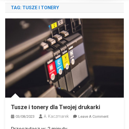
TAG:
TUSZE I TONERY
Tusze i tonery dla Twojej drukarki
A. Kaczmarek
On
03/08/2023
Leave A Comment
Tusze
Przeczytasz w:
2
minuty