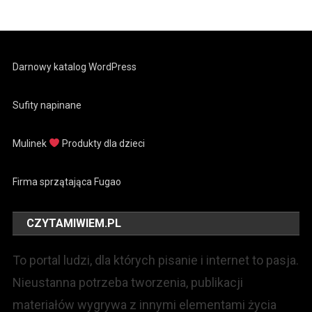
Darnowy katalog WordPress
Sufity napinane
Mulinek
Produkty dla dzieci
Firma sprzątająca Fugao
CZYTAMIWIEM.PL
To portal ludzi, dla których pisanie i internet to pasja.
Nieustanna potrzeba tworzenia, publikacji
materiałów wygrywa z innymi elementami życia