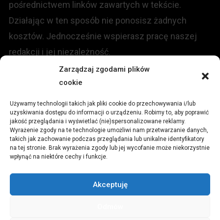
pośrednictwem linków zawartych w tekście.
Działając w ten sposób nie ponosisz żadnych
kosztów. Jednocześnie wspierasz pracę naszej
redakcji i jej niezależność.
Zarządzaj zgodami plików
KONTAKT
cookie
Używamy technologii takich jak pliki cookie do przechowywania i/lub
Redakcja portalu:
uzyskiwania dostępu do informacji o urządzeniu. Robimy to, aby poprawić
jakość przeglądania i wyświetlać (nie)spersonalizowane reklamy.
Wyrażenie zgody na te technologie umożliwi nam przetwarzanie danych,
ul.
Stara 13, 42-600 Tarnowskie Góry
takich jak zachowanie podczas przeglądania lub unikalne identyfikatory
na tej stronie. Brak wyrażenia zgody lub jej wycofanie może niekorzystnie
wpłynąć na niektóre cechy i funkcje.
TEL:
+48 509 547 822
Akceptuję
Email:
redakcja@czytamiwiem.pl
Odmów
Reklama:
biuro@czytamiwiem.pl