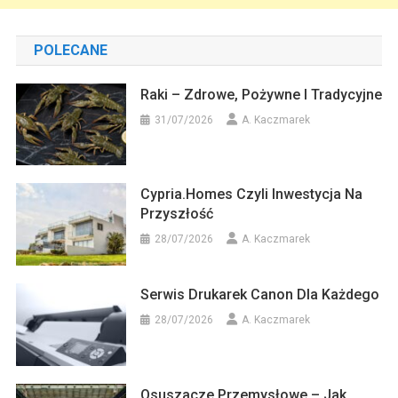
POLECANE
Raki – Zdrowe, Pożywne I Tradycyjne
31/07/2026
A. Kaczmarek
Cypria.homes Czyli Inwestycja Na
Przyszłość
28/07/2026
A. Kaczmarek
Serwis Drukarek Canon Dla Każdego
28/07/2026
A. Kaczmarek
Osuszacze Przemysłowe – Jak