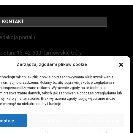
KONTAKT
edakcja portalu:
l.
Stara 13, 42-600 Tarnowskie Góry
Zarządzaj zgodami plików cookie
EL:
+48 509 547 822
hnologii takich jak pliki cookie do przechowywania i/lub uzyskiwania
nformacji o urządzeniu. Robimy to, aby poprawić jakość przeglądania i
mail:
redakcja@czytamiwiem.pl
(nie)spersonalizowane reklamy. Wyrażenie zgody na te technologie
m przetwarzanie danych, takich jak zachowanie podczas przeglądania lub
eklama:
biuro@czytamiwiem.pl
ntyfikatory na tej stronie. Brak wyrażenia zgody lub jej wycofanie może
e wpłynąć na niektóre cechy i funkcje.
ceptuję
Odmów
Zobacz preferencje