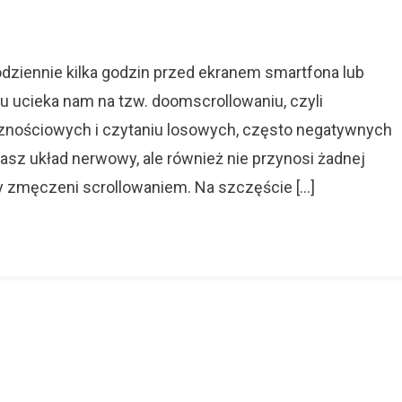
zeni
lowaniem?
j
dziennie kilka godzin przed ekranem smartfona lub
eczne
u ucieka nam na tzw. doomscrollowaniu, czyli
y
nościowych i czytaniu losowych, często negatywnych
,
nasz układ nerwowy, ale również nie przynosi żadnej
ja
my zmęczeni scrollowaniem. Na szczęście […]
zne
nie