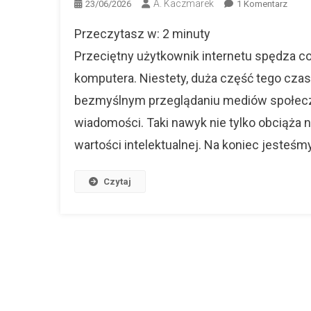
A. Kaczmarek
Do
23/06/2026
1 Komentarz
Zmęc
Przeczytasz w:
2
minuty
Scrol
Odkry
Przeciętny użytkownik internetu spędza co
Pożyt
komputera. Niestety, duża część tego czas
Hobb
bezmyślnym przeglądaniu mediów społecz
Online
Które
wiadomości. Taki nawyk nie tylko obciąża 
Rozwi
wartości intelektualnej. Na koniec jesteś
Logic
Myśle
Czytaj