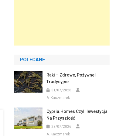
POLECANE
Raki – Zdrowe, Pożywne I
Tradycyjne
31/07/2026
A. Kaczmarek
Cypria.homes Czyli Inwestycja
Na Przyszłość
28/07/2026
A. Kaczmarek