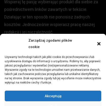
Wspieraj tę pasję wybierając produkt dla siebie za
pośrednictwem linków zawartych w tekście.
Działając w ten sposób nie ponosisz żadnych
kosztów. Jednocześnie wspierasz pracę naszej
redakcji i jej niezależność.
Zarządzaj zgodami plików
KONTAKT
cookie
Używamy technologii takich jak pliki cookie do przechowywania i/lub
Redakcja portalu:
uzyskiwania dostępu do informacji o urządzeniu. Robimy to, aby poprawić
jakość przeglądania i wyświetlać (nie)spersonalizowane reklamy.
Wyrażenie zgody na te technologie umożliwi nam przetwarzanie danych,
ul.
Stara 13, 42-600 Tarnowskie Góry
takich jak zachowanie podczas przeglądania lub unikalne identyfikatory
na tej stronie. Brak wyrażenia zgody lub jej wycofanie może niekorzystnie
wpłynąć na niektóre cechy i funkcje.
TEL:
+48 509 547 822
Akceptuję
Email:
redakcja@czytamiwiem.pl