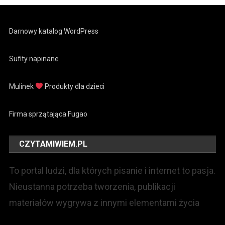
Darnowy katalog WordPress
Sufity napinane
Mulinek
Produkty dla dzieci
Firma sprzątająca Fugao
CZYTAMIWIEM.PL
To portal ludzi, dla których pisanie i internet to pasja.
Nieustanna potrzeba tworzenia, publikacji
materiałów wygrywa z innymi elementami życia