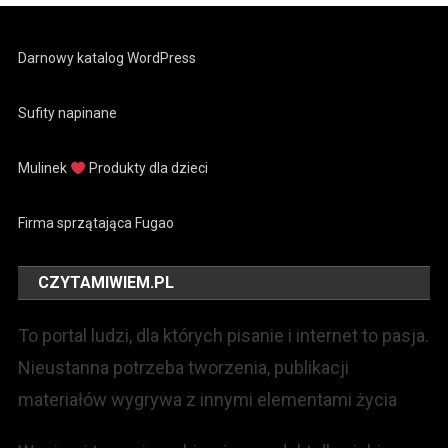
Darnowy katalog WordPress
Sufity napinane
Mulinek
Produkty dla dzieci
Firma sprzątająca Fugao
CZYTAMIWIEM.PL
To portal ludzi, dla których pisanie i internet to pasja.
Nieustanna potrzeba tworzenia, publikacji
materiałów wygrywa z innymi elementami życia