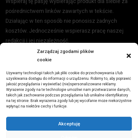
Wspieraj tę pasję wybierając produkt dla siebie za
pośrednictwem linków zawartych w tekście.
Działając w ten sposób nie ponosisz żadnych
kosztów. Jednocześnie wspierasz pracę naszej
redakcji i jej niezależność.
Zarządzaj zgodami plików
cookie
KONTAKT
Używamy technologii takich jak pliki cookie do przechowywania i/lub
Redakcja portalu:
uzyskiwania dostępu do informacji o urządzeniu. Robimy to, aby poprawić
jakość przeglądania i wyświetlać (nie)spersonalizowane reklamy.
Wyrażenie zgody na te technologie umożliwi nam przetwarzanie danych,
ul.
Stara 13, 42-600 Tarnowskie Góry
takich jak zachowanie podczas przeglądania lub unikalne identyfikatory
na tej stronie. Brak wyrażenia zgody lub jej wycofanie może niekorzystnie
wpłynąć na niektóre cechy i funkcje.
TEL:
+48 509 547 822
Akceptuję
Email:
redakcja@czytamiwiem.pl
Odmów