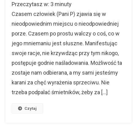
Przeczytasz w:
3
minuty
P
I
Czasem człowiek (Pani P) zjawia się w
Różnice
nieodpowiednim miejscu o nieodpowiedniej
Między
porze. Czasem po prostu walczy o coś, co w
Świadkie
A
jego mniemaniu jest słuszne. Manifestując
Podejrzan
swoje racje, nie krzywdząc przy tym nikogo,
postępuje godnie naśladowania. Możliwość ta
zostaje nam odbierana, a my sami jesteśmy
karani za chęć wyrażenia sprzeciwu. Nie
trzeba podpalać śmietników, żeby za […]
Czytaj