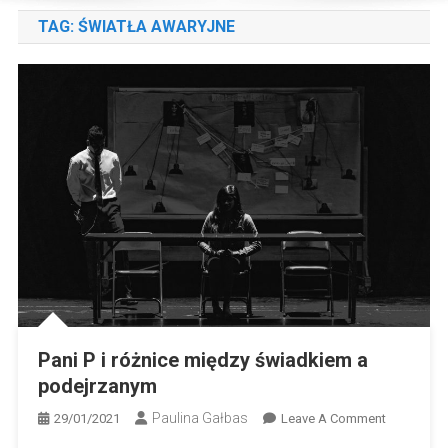
TAG:
ŚWIATŁA AWARYJNE
Pani P i różnice między świadkiem a
podejrzanym
Paulina Gałbas
On
29/01/2021
Leave A Comment
Pani