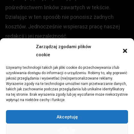
pośrednictwem linków zawartych w tekście.
Działając w ten sposób nie ponosisz żadnych
kosztów. Jednocześnie wspierasz pracę naszej
redakcji i jej niezależność.
Zarządzaj zgodami plików
KONTAKT
cookie
Używamy technologii takich jak pliki cookie do przechowywania i/lub
Redakcja portalu:
uzyskiwania dostępu do informacji o urządzeniu. Robimy to, aby poprawić
jakość przeglądania i wyświetlać (nie)spersonalizowane reklamy.
Wyrażenie zgody na te technologie umożliwi nam przetwarzanie danych,
ul.
Stara 13, 42-600 Tarnowskie Góry
takich jak zachowanie podczas przeglądania lub unikalne identyfikatory
na tej stronie. Brak wyrażenia zgody lub jej wycofanie może niekorzystnie
wpłynąć na niektóre cechy i funkcje.
TEL:
+48 509 547 822
Akceptuję
Email:
redakcja@czytamiwiem.pl
Odmów
Reklama:
biuro@czytamiwiem.pl