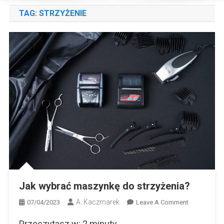
TAG:
STRZYŻENIE
Jak wybrać maszynkę do strzyżenia?
A. Kaczmarek
On
07/04/2023
Leave A Comment
Jak
Przeczytasz w:
2
minuty