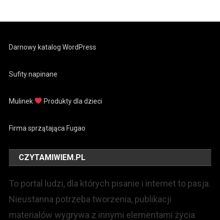
Darnowy katalog WordPress
Sufity napinane
Mulinek
Produkty dla dzieci
Firma sprzątająca Fugao
CZYTAMIWIEM.PL
To portal ludzi, dla których pisanie i internet to pasja.
Nieustanna potrzeba tworzenia, publikacji
materiałów wygrywa z innymi elementami życia