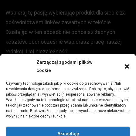
Wspieraj tę pasję wybierając produkt dla siebie za
pośrednictwem linków zawartych w tekście.
Działając w ten sposób nie ponosisz żadnych
kosztów. Jednocześnie wspierasz pracę naszej
redakcji i jej niezależność.
Zarządzaj zgodami plików
KONTAKT
cookie
Używamy technologii takich jak pliki cookie do przechowywania i/lub
Redakcja portalu:
uzyskiwania dostępu do informacji o urządzeniu. Robimy to, aby poprawić
jakość przeglądania i wyświetlać (nie)spersonalizowane reklamy.
Wyrażenie zgody na te technologie umożliwi nam przetwarzanie danych,
ul.
Stara 13, 42-600 Tarnowskie Góry
takich jak zachowanie podczas przeglądania lub unikalne identyfikatory
na tej stronie. Brak wyrażenia zgody lub jej wycofanie może niekorzystnie
wpłynąć na niektóre cechy i funkcje.
TEL:
+48 509 547 822
Akceptuję
Email:
redakcja@czytamiwiem.pl